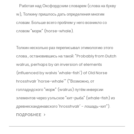
Работая над Оксфордским словарем (слова на букву
w), Толкину пришлось дать определения многим
словам. Больше всего проблем у него возникло со
словом "морж" (horse-whale).
Толкин несколько раз переписывал этимологию этого
слова , остановившись на такой: "Probably from Dutch
walrus, perhaps by an inversion of elements
(influenced by walvis 'whale-fish') of Old Norse
hrosshvalr 'horse-whale'" ("Возможно, от
голладндского "морж" (walrus) путём инверсии
элементов через уэльское "кит-рыба" (whale-fish) из
древнескандинавского 'hrosshvalr' - лошадь-кит").
ПОДРОБНЕЕ