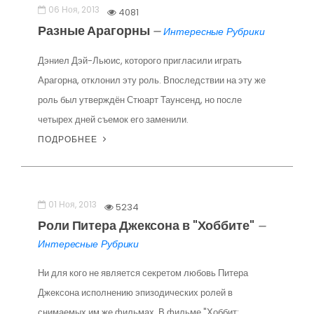
06 Ноя, 2013
4081
Разные Арагорны
—
Интересные Рубрики
Дэниел Дэй-Льюис, которого пригласили играть
Арагорна, отклонил эту роль. Впоследствии на эту же
роль был утверждён Стюарт Таунсенд, но после
четырех дней съемок его заменили.
ПОДРОБНЕЕ
01 Ноя, 2013
5234
Роли Питера Джексона в "Хоббите"
—
Интересные Рубрики
Ни для кого не является секретом любовь Питера
Джексона исполнению эпизодических ролей в
снимаемых им же фильмах. В фильме "Хоббит: