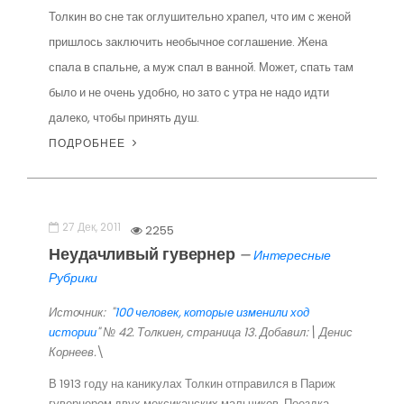
Толкин во сне так оглушительно храпел, что им с женой
пришлось заключить необычное соглашение. Жена
спала в спальне, а муж спал в ванной. Может, спать там
было и не очень удобно, но зато с утра не надо идти
далеко, чтобы принять душ.
ПОДРОБНЕЕ
27 Дек, 2011
2255
Неудачливый гувернер
—
Интересные
Рубрики
Источник: "
100 человек, которые изменили ход
истории
" № 42. Толкиен, страница 13. Добавил:\ Денис
Корнеев.
\
В 1913 году на каникулах Толкин отправился в Париж
гувернером двух мексиканских мальчиков. Поездка