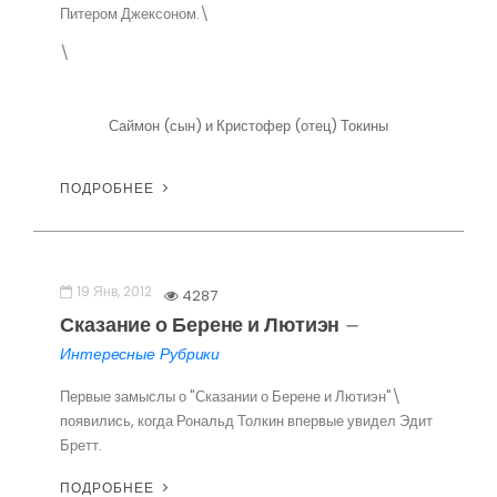
Питером Джексоном.\
\
Саймон (сын) и Кристофер (отец) Токины
ПОДРОБНЕЕ
19 Янв, 2012
4287
Сказание о Берене и Лютиэн
—
Интересные Рубрики
Первые замыслы о "Сказании о Берене и Лютиэн"\
появились, когда Рональд Толкин впервые увидел Эдит
Бретт.
ПОДРОБНЕЕ