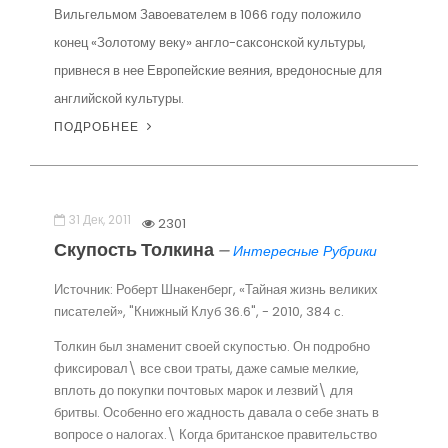
Вильгельмом Завоевателем в 1066 году положило
конец «Золотому веку» англо-саксонской культуры,
привнеся в нее Европейские веяния, вредоносные для
английской культуры.
ПОДРОБНЕЕ
31 Дек, 2011
2301
Скупость Толкина
—
Интересные Рубрики
Источник: Роберт Шнакенберг, «Тайная жизнь великих
писателей», "Книжный Клуб 36.6", - 2010, 384 с.
Толкин был знаменит своей скупостью. Он подробно
фиксировал\ все свои траты, даже самые мелкие,
вплоть до покупки почтовых марок и лезвий\ для
бритвы. Особенно его жадность давала о себе знать в
вопросе о налогах.\ Когда британское правительство