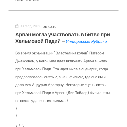
03 Мар, 2012
5415
Арвэн могла участвовать в битве при
Хельмовой Пади?
—
Интересные Рубрики
Во время экранизации "Властелина колец" Питером
Джексоном, у него была идея включить Арвэн в битву
при Хельмовой Пади. Эта идея была в сценарии, когда
предполагалось снять 2, а не 3 фильма, где она бы и
дала меч Андурил Арагорну. Некоторые сцены битвы
при Хельмовой Пади с Арвен (Лив Тайлер) были сняты,
но позже удалены из фильма.\
\
\
\ \ \