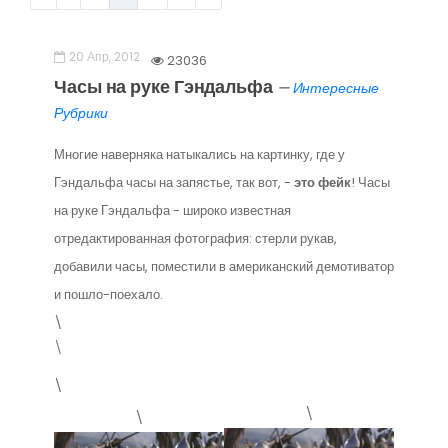
20 Апр, 2012
23036
Часы на руке Гэндальфа
—
Интересные
Рубрики
Многие наверняка натыкались на картинку, где у
Гэндальфа часы на запястье, так вот, -
это фейк
! Часы
на руке Гэндальфа - широко известная
отредактированная фотография: стерли рукав,
добавили часы, поместили в американский демотиватор
и пошло-поехало.
\
\
\
\
\