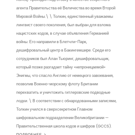
агента Правительства её Величества во время Второй
Мировой Войны.\ \ Толкин, единственный уважаемы
лингвист своего поколения, был выбран для взлома
нацистских кодов, в случае объявления Германией
войны. Его направили в Блетчли-Парк,
дешифровальный центр в Бакингемшире. Среди его
сотрудников был Алан Тьюринг, дешифровальщик,
который позже разгадает тайну «непроницаемой»
Энигмы, что спасло Англию от немецкого завоевания,
позволив Военно-морскому флоту Британии
перехватить и уничтожить гитлеровские подводные
лодки. \ В соответствии с обнародованными записями,
Толкин учился в сверхсекретном Главном
шифровальном подразделении Великобритании —
Правительственная школа кодов и шифров (GCCS).
ПОДРОБНЕЕ