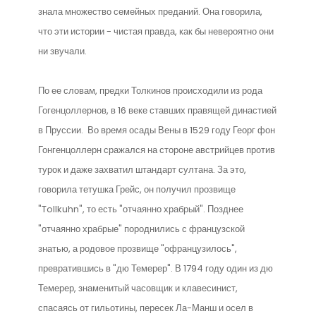
знала множество семейных преданий. Она говорила,
что эти истории - чистая правда, как бы невероятно они
ни звучали.
По ее словам, предки Толкинов происходили из рода
Гогенцоллернов, в 16 веке ставших правящей династией
в Пруссии. Во время осады Вены в 1529 году Георг фон
Гонгенцоллерн сражался на стороне австрийцев против
турок и даже захватил штандарт султана. За это,
говорила тетушка Грейс, он получил прозвище
"Tollkuhn", то есть "отчаянно храбрый". Позднее
"отчаянно храбрые" породнились с французской
знатью, а родовое прозвище "офранцузилось",
превратившись в "дю Темерер". В 1794 году один из дю
Темерер, знаменитый часовщик и клавесинист,
спасаясь от гильотины, пересек Ла-Манш и осел в