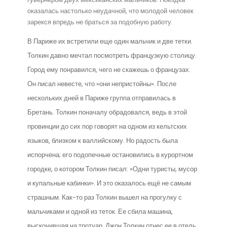
оказалась настолько неудачной, что молодой человек
зарекся впредь не браться за подобную работу.
В Париже их встретили еще один мальчик и две тетки.
Толкин давно мечтал посмотреть французкую столицу.
Город ему понравился, чего не скажешь о французах.
Он писал невесте, что «они непристойны». После
нескольких дней в Париже группа отправилась в
Бретань. Толкин поначалу обрадовался, ведь в этой
провинции до сих пор говорят на одном из кельтских
языков, близком к валлийскому. Но радость была
испорчена; его подопечные остановились в курортном
городке, о котором Толкин писал: «Одни туристы, мусор
и купальные кабинки». И это оказалось ещё не самым
страшным. Как-то раз Толкин вышел на прогулку с
мальчиками и одной из теток. Ее сбила машина,
выскочившая на тротуар. Джон Толкин отнес ее в отель,