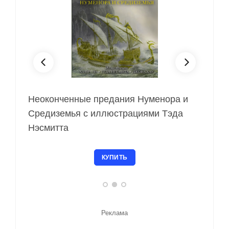
Хоббит, или Туда 
нченные предания Нуменора и
иллюстрациями Бе
земья с иллюстрациями Тэда
тта
К
КУПИТЬ
Реклама