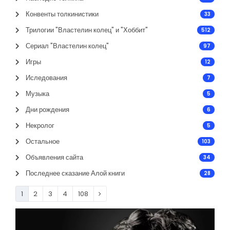
Конвенты толкинистики
33
Трилогии "Властелин колец" и "Хоббит"
512
Сериал "Властелин колец"
97
Игры
12
Иследования
7
Музыка
5
Дни рождения
6
Некролог
5
Остальное
103
Объявления сайта
34
Последнее сказание Алой книги
28
1
2
3
4
108