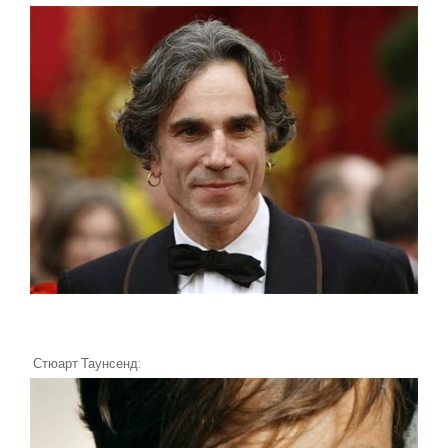
Стюарт Таунсенд: