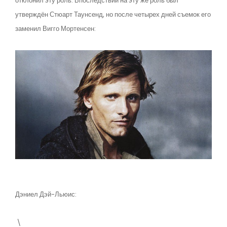
отклонил эту роль. Впоследствии на эту же роль был
утверждён Стюарт Таунсенд, но после четырех дней съемок его
заменил Вигго Мортенсен:
Дэниел Дэй-Льюис:
\