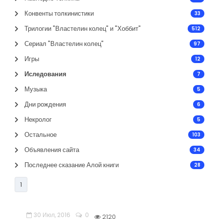
Конвенты толкинистики
33
Трилогии "Властелин колец" и "Хоббит"
512
Сериал "Властелин колец"
97
Игры
12
Иследования
7
Музыка
5
Дни рождения
6
Некролог
5
Остальное
103
Объявления сайта
34
Последнее сказание Алой книги
28
1
30 Июл, 2016
0
2120