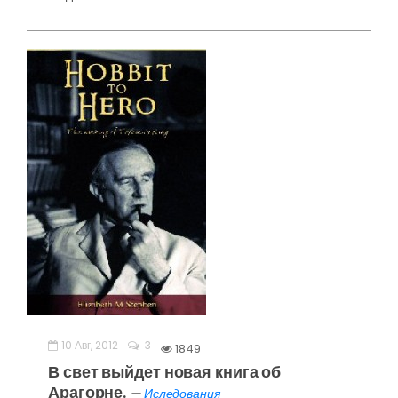
10 Авг, 2012
3
1849
В свет выйдет новая книга об
Арагорне.
—
Иследования