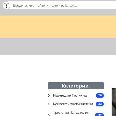
Категории:
Наследие Толкина
26
Конвенты толкинистики
33
Трилогии "Властелин
512