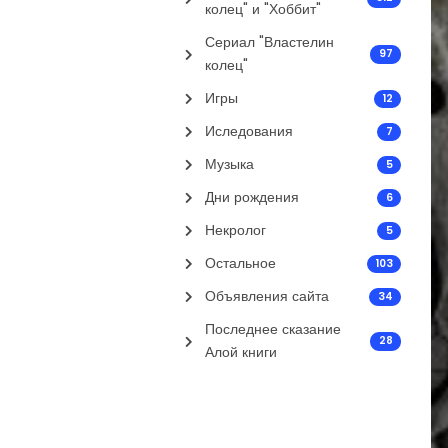
колец" и "Хоббит"
Сериал "Властелин
97
колец"
Игры
12
Иследования
7
Музыка
5
Дни рождения
6
Некролог
5
Остальное
103
Объявления сайта
34
Последнее сказание
28
Алой книги