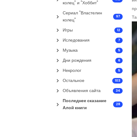
ин
колец" и "Хоббит"
пр
Сериал "Властелин
Та
97
колец"
Игры
12
Иследования
7
Музыка
5
Дни рождения
6
Некролог
5
Остальное
103
Объявления сайта
34
Последнее сказание
28
Алой книги