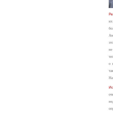
Ре
их
бо
Ам
эт
не
те
о 
та
На
Ис
оч
не
оп