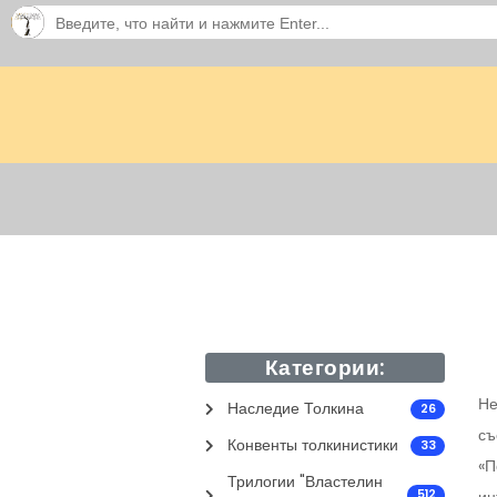
Категории:
Не
Наследие Толкина
26
съ
Конвенты толкинистики
33
«П
Трилогии "Властелин
512