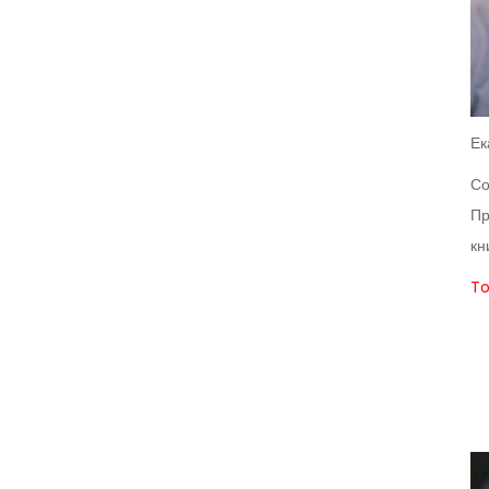
Ек
Со
Пр
кн
To