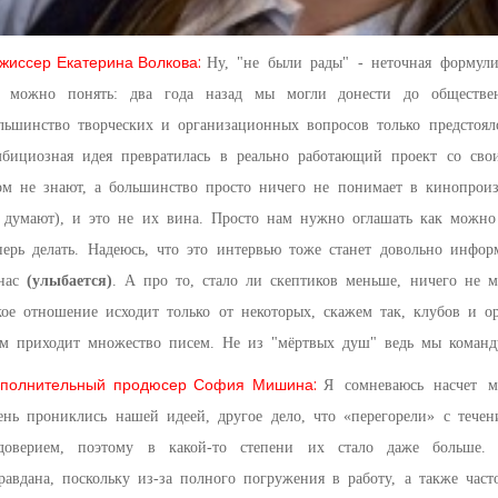
жиссер Екатерина Волкова:
Ну, "не были рады" - неточная формули
 можно понять: два года назад мы могли донести до обществен
льшинство творческих и организационных вопросов только предстояло
бициозная идея превратилась в реально работающий проект со сво
ом не знают, а большинство просто ничего не понимает в кинопроизв
 думают), и это не их вина. Просто нам нужно оглашать как можно
перь делать. Надеюсь, что это интервью тоже станет довольно инфо
нас
(улыбается)
. А про то, стало ли скептиков меньше, ничего не мо
кое отношение исходит только от некоторых, скажем так, клубов и о
м приходит множество писем. Не из "мёртвых душ" ведь мы команду
полнительный продюсер София Мишина:
Я сомневаюсь насчет м
ень прониклись нашей идеей, другое дело, что «перегорели» с течен
доверием, поэтому в какой-то степени их стало даже больше.
равдана, поскольку из-за полного погружения в работу, а также ча