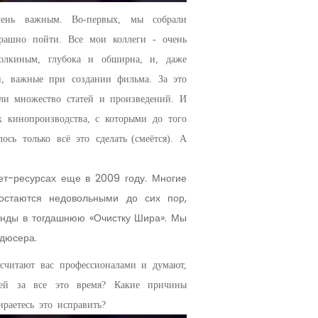
ень важным. Во-первых, мы собрали
трашно пойти. Все мои коллеги - очень
 Толкиным, глубока и обширна, и, даже
и, важные при создании фильма. За это
ли множество статей и произведений. И
х кинопроизводства, с которыми до того
ось только всё это сделать
(смеётся)
. А
т-ресурсах еще в 2009 году. Многие
 остаются недовольными до сих пор,
анды в тогдашнюю «Очистку Шира». Мы
одюсера.
считают вас профессионалами и думают,
ей за все это время? Какие причины
раетесь это исправить?