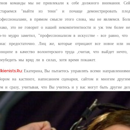
енов команды мы не привлекали к себе должного внимания. Сейч
стараемся "выйти из тени" и почаще демонстрировать плоды
офессионалами, в прямом смысле этого слова, мы не являемся. Бол
нако, это не говорит о нашей некомпетентности и уж тем более не
о-то мудро заметил, "профессионализм в искусстве - все равно, что
нас предостаточно. Лиц же, которые отрицают все новое или н
инципе в качество волонтерского труда ,считая, что выйдет нечто,
реубедить мы вряд ли в силах, хотя время покажет.
lkienists
.
Ru
:
Екатерина,
Вы пытаетесь управлять всеми направлениями
бором на кастинге, написанием сценария, сайтом и многим другим
ем и сразу, учитывая, что Вы учитесь и у вас могут быть другие дел