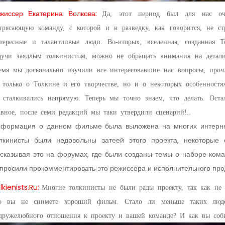
жиссер Екатерина Волкова:
Да, этот период был для нас оч
трясающую команду, с которой и в разведку, как говорится, не с
тересные и талантливые люди.
Во-вторых, вселенная, созданная
дучи заядлым толкинистом, можно не обращать внимания на детал
емя мы досконально изучили все интересовавшие нас вопросы, проч
 только о Толкине и его творчестве, но и о некоторых особенностя
 сталкивались напрямую. Теперь мы точно знаем, что делать. Остал
авное, после семи редакций мы таки утвердили сценарий!..
формация о данном фильме была выложена на многих интерне
лкинисты были недовольны затеей этого проекта, некоторые
сказывая это на форумах, где были созданы темы о наборе ком
просили прокомментировать это режиссера и исполнительного пр
lkienists
.
Ru
:
Многие толкинисты не были рады проекту, так как не 
о вы не снимете хороший фильм. Стало ли меньше таких люд
дружелюбного отношения к проекту и вашей команде? И как вы соби