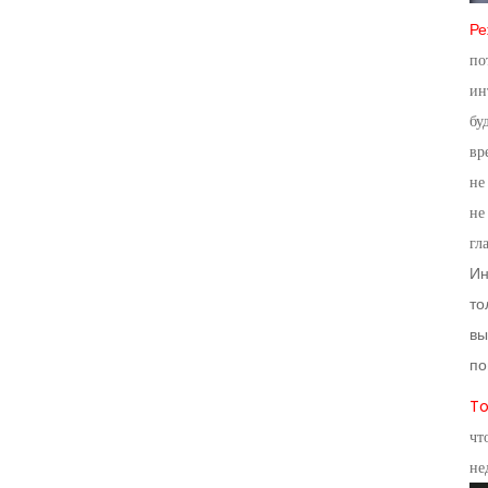
Ре
по
ин
бу
вр
не
не
гл
Ин
то
вы
по
To
чт
не