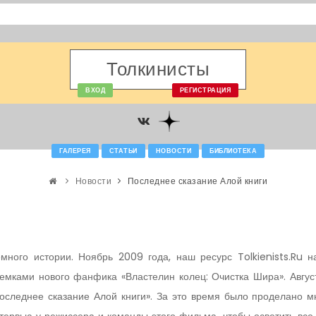
Толкинисты
ВХОД
РЕГИСТРАЦИЯ
ГАЛЕРЕЯ
СТАТЬИ
НОВОСТИ
БИБЛИОТЕКА
Новости
Последнее сказание Алой книги
много истории. Ноябрь 2009 года, наш ресурс
Tolkienists
.
Ru
на
емками нового фанфика «Властелин колец: Очистка Шира». Авгу
оследнее сказание Алой книги». За это время было проделано мн