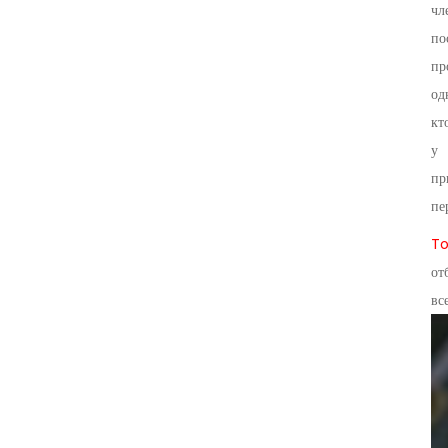
чл
по
пр
од
кт
у 
пр
пе
To
от
вс