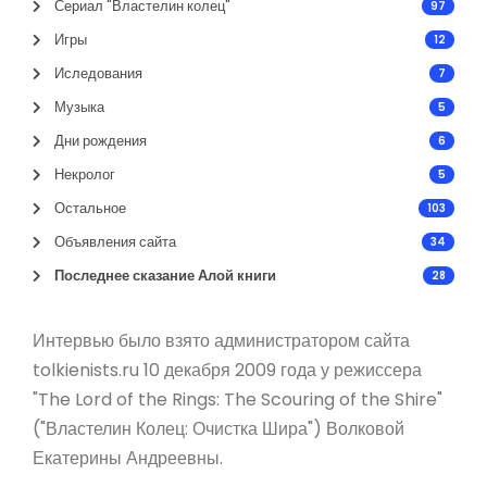
Сериал "Властелин колец"
97
Игры
12
Иследования
7
Музыка
5
Дни рождения
6
Некролог
5
Остальное
103
Объявления сайта
34
Последнее сказание Алой книги
28
Интервью было взято администратором сайта
tolkienists.ru 10 декабря 2009 года у режиссера
"The Lord of the Rings: The Scouring of the Shire"
("Властелин Колец: Очистка Шира") Волковой
Екатерины Андреевны.