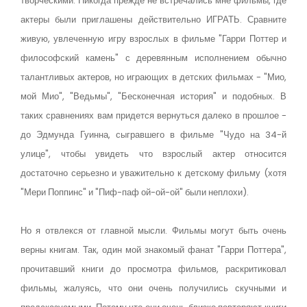
творческими. Никогда прежде не встречались мне фильмы, где
актеры были приглашены действительно ИГРАТЬ. Сравните
живую, увлеченную игру взрослых в фильме "Гарри Поттер и
философский камень" с деревянным исполнением обычно
талантливых актеров, но играющих в детских фильмах - "Мио,
мой Мио", "Ведьмы", "Бесконечная история" и подобных. В
таких сравнениях вам придется вернуться далеко в прошлое -
до Эдмунда Гуинна, сыгравшего в фильме "Чудо на 34-й
улице", чтобы увидеть что взрослый актер относится
достаточно серьезно и уважительно к детскому фильму (хотя
"Мери Поппинс" и "Пиф-паф ой-ой-ой" были неплохи).
Но я отвлекся от главной мысли. Фильмы могут быть очень
верны книгам. Так, один мой знакомый фанат "Гарри Поттера",
прочитавший книги до просмотра фильмов, раскритиковал
фильмы, жалуясь, что они очень получились скучными и