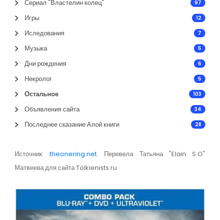
Сериал "Властелин колец"
97
Игры
12
Иследования
7
Музыка
5
Дни рождения
6
Некролог
5
Остальное
103
Объявления сайта
34
Последнее сказание Алой книги
28
Источник:
theonering.net
. Перевела Татьяна "Elain S.O"
Матвеева для сайта Tolkienists.ru