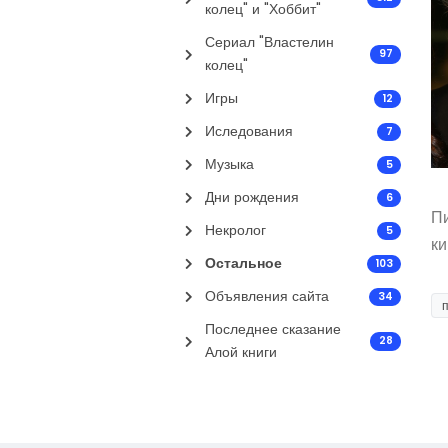
колец" и "Хоббит"
Сериал "Властелин
97
колец"
Игры
12
Иследования
7
Музыка
5
Дни рождения
6
Пи
Некролог
5
ки
Остальное
103
Объявления сайта
34
Последнее сказание
28
Алой книги