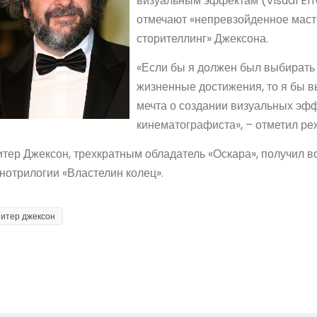
визуальным эффектам (Visual Eff
отмечают «непревзойденное маст
сторителлинг» Джексона.
«Если бы я должен был выбирать 
жизненные достижения, то я бы в
мечта о создании визуальных эф
кинематографиста», – отметил ре
тер Джексон, трехкратным обладатель «Оскара», получил 
нотрилогии «Властелин колец».
питер джексон