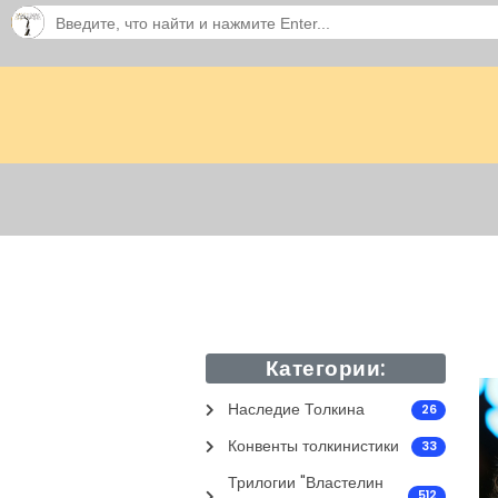
Категории:
Наследие Толкина
26
Конвенты толкинистики
33
Трилогии "Властелин
512