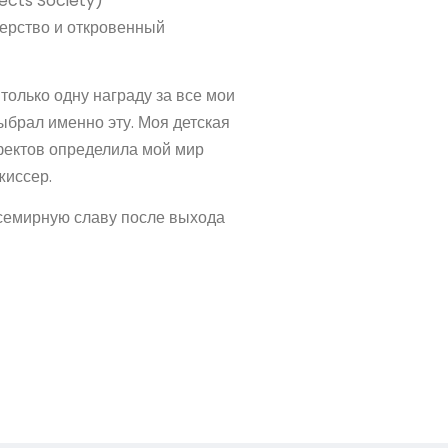
ects Society)
ерство и откровенный
только одну награду за все мои
ыбрал именно эту. Моя детская
фектов определила мой мир
жиссер.
всемирную славу после выхода