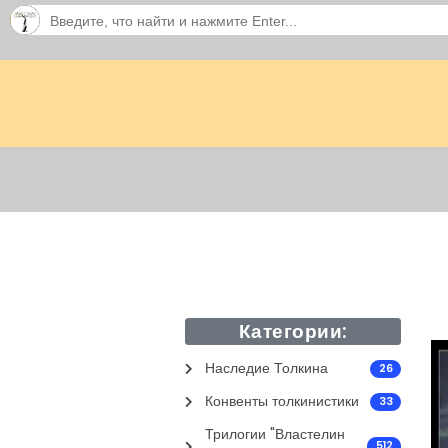
Категории:
Наследие Толкина
26
Конвенты толкинистики
33
Трилогии "Властелин
512