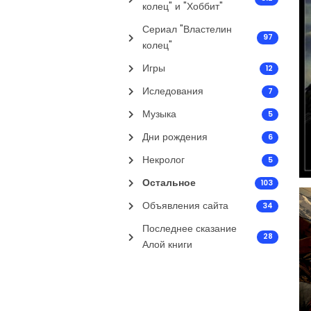
колец" и "Хоббит"
Сериал "Властелин
97
колец"
Игры
12
Иследования
7
Музыка
5
Дни рождения
6
Некролог
5
Остальное
103
Объявления сайта
34
Последнее сказание
28
Алой книги