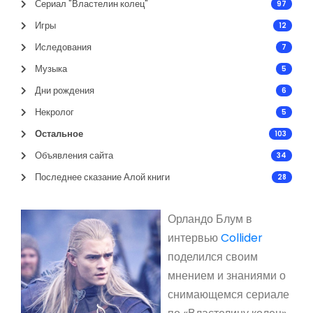
Сериал "Властелин колец"
97
Игры
12
Иследования
7
Музыка
5
Дни рождения
6
Некролог
5
Остальное
103
Объявления сайта
34
Последнее сказание Алой книги
28
Орландо Блум в
интервью
Collider
поделился своим
мнением и знаниями о
снимающемся сериале