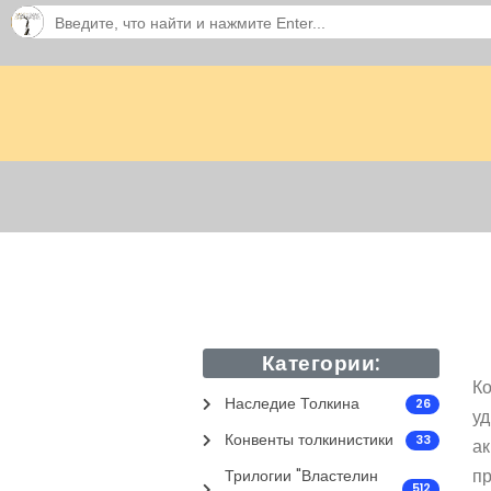
Категории:
К
Наследие Толкина
26
у
Конвенты толкинистики
33
а
пр
Трилогии "Властелин
512