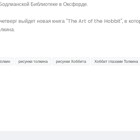
Бодлианской Библиотеке в Оксфорде.
четверг выйдет новая книга "The Art of the Hobbit", в ко
лкина.
Толкин
рисунки толкина
рисунки Хоббита
Хоббит глазами Толкина