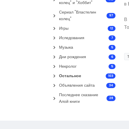
колец" и "Хоббит"
в 
Сериал "Властелин
97
колец"
В 
То
Игры
12
Иследования
7
Музыка
5
Дни рождения
6
Некролог
5
Остальное
103
Объявления сайта
34
Последнее сказание
28
Алой книги