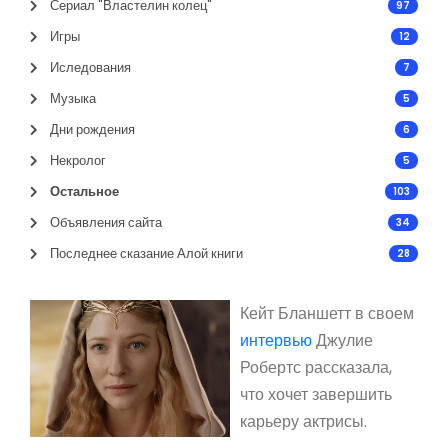
Сериал "Властелин колец"
97
Игры
12
Иследования
7
Музыка
5
Дни рождения
6
Некролог
5
Остальное
103
Объявления сайта
34
Последнее сказание Алой книги
28
Кейт Бланшетт в своем
интервью
Джулие
Робертс рассказала,
что хочет завершить
карьеру актрисы.