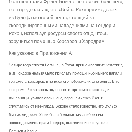
большой талии Фреки. Бойенс не говорит большего,
но я предполагаю, что «Война Рохиррим» сделает
из Вульфа мозговой центр, стоящий за
скоординированными нападениями на Гондор и
Рохан, используя ресурсы своего отца, чтобы
заручиться помощью Корсаров и Харадрим.
Как указано в Приложении А:
Четыре года спустя (2758 г.) в Рохан пришли великие бедствия,
а из Гондора нельзя было прислать помощи, ибо на него напали
три флота корсаров, и на всех его побережьях шла война. В то
же время Рохан вновь подвергся вторжению с востока, и
дунландцы, увидев свой шанс, перешли через Изен и
спустились от Изенгарда. Вскоре стало известно, что Вульф
был их лидером. У них была большая сила, ибо к ним
присоединились враги Гондора, высадившиеся в устьях
Лефнуи и Изена.