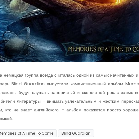
а немецкая группа всегда считалась одной из самых начитанных 
перь Blind Guardian выпустили компиляционный альбом Memo
ломаны будут слушать напористый и скоростной рок, с заимств
бители литературы - внимать увлекательным и жестким переска
м, кто не знает английского, - альбом покажется просто хоро
зыкой.
Memories Of A Time To Come
Blind Guardian