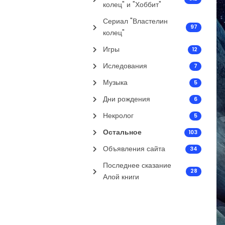
колец" и "Хоббит"
Сериал "Властелин
97
колец"
Игры
12
Иследования
7
Музыка
5
Дни рождения
6
Некролог
5
Остальное
103
Объявления сайта
34
Последнее сказание
28
Алой книги