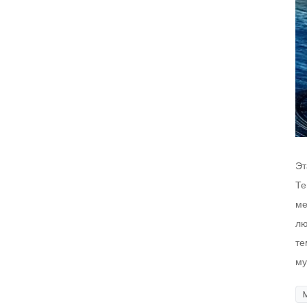
Эт
Те
ме
лю
те
му