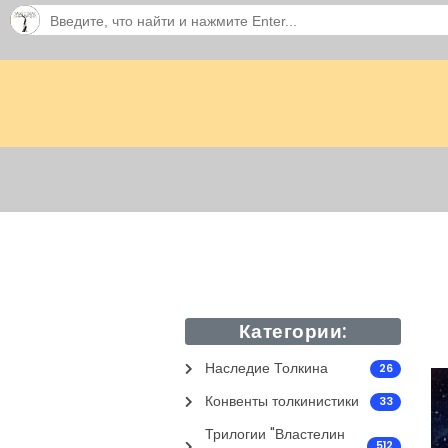
Категории:
Наследие Толкина
26
Конвенты толкинистики
33
Трилогии "Властелин
512