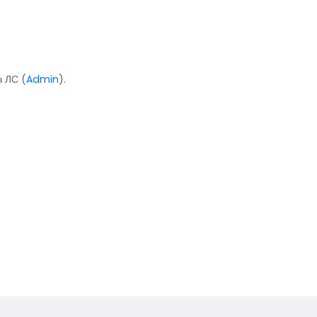
в ЛС (
Admin
).