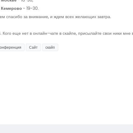
 Москве
- 16-30,
о Кемерово
- 19-30.
ем спасибо за внимание, и ждем всех желающих завтра.
S. Кого еще нет в онлайн-чате в скайпе, присылайте свои ники мне 
конференция
Сайт
скайп