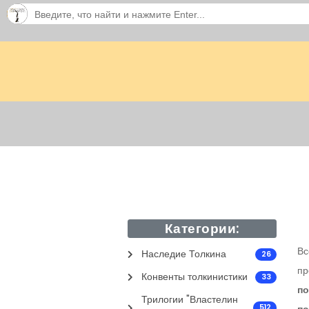
Категории:
Вс
Наследие Толкина
26
пр
Конвенты толкинистики
33
по
Трилогии "Властелин
512