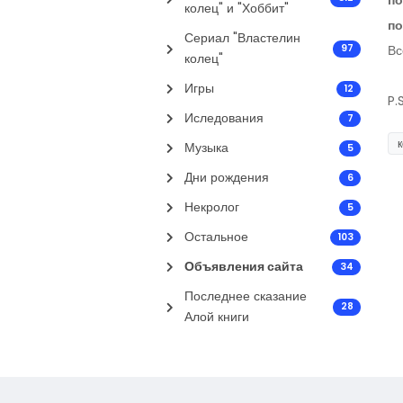
по
колец" и "Хоббит"
п
Сериал "Властелин
Вс
97
колец"
Игры
12
P.
Иследования
7
Музыка
5
Дни рождения
6
Некролог
5
Остальное
103
Объявления сайта
34
Последнее сказание
28
Алой книги