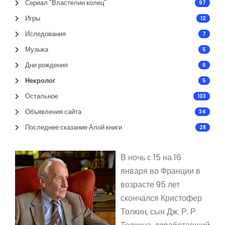
Сериал "Властелин колец"
97
Игры
12
Иследования
7
Музыка
5
Дни рождения
6
Некролог
5
Остальное
103
Объявления сайта
34
Последнее сказание Алой книги
28
В ночь с 15 на 16
января во Франции в
возрасте 95 лет
скончался Кристофер
Толкин, сын Дж. Р. Р.