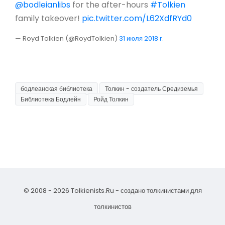
@bodleianlibs
for the after-hours
#Tolkien
family takeover!
pic.twitter.com/L62XdfRYd0
— Royd Tolkien (@RoydTolkien)
31 июля 2018 г.
бодлеанская библиотека
Толкин - создатель Средиземья
Библиотека Бодлейн
Ройд Толкин
© 2008 - 2026 Tolkienists.Ru - создано толкинистами для
толкинистов