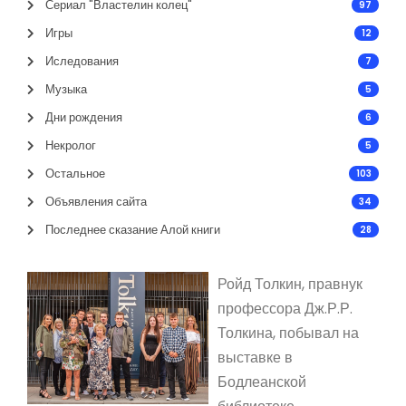
Сериал "Властелин колец"
97
Игры
12
Иследования
7
Музыка
5
Дни рождения
6
Некролог
5
Остальное
103
Объявления сайта
34
Последнее сказание Алой книги
28
Ройд Толкин, правнук
профессора Дж.Р.Р.
Толкина, побывал на
выставке в
Бодлеанской