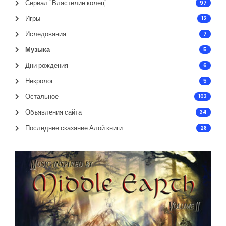
Сериал "Властелин колец"
97
Игры
12
Иследования
7
Музыка
5
Дни рождения
6
Некролог
5
Остальное
103
Объявления сайта
34
Последнее сказание Алой книги
28