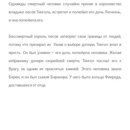
Однажды смертный человек случайно проник в королевство
владыки лесов Тингола, встретил и полюбил его дочь Лючиэнь,
и она полюбила его.
Бессмертный король лесов затворял свои границы от людей,
потому что презирал их. Узнав о выборе дочери, Тингол впал в
ярость. Он был унижен – его дочь полюбила человека. Желая
избраннику дочери скорейшей смерти, Тингол послал его к
Врагу за одним из проклятых камней. Этого человека звали
Берен, и он был сыном Барахира. У него было кольцо Финрода,
доставшееся от отца.