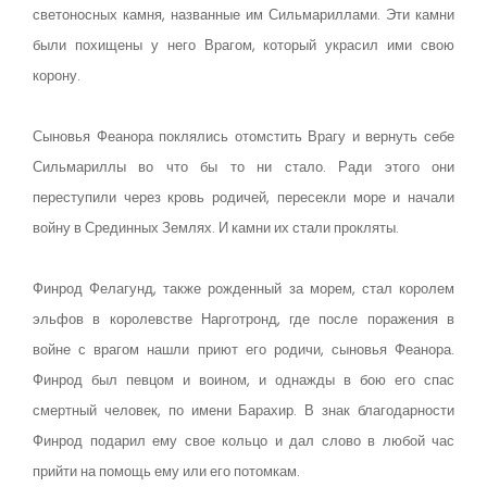
светоносных камня, названные им Сильмариллами. Эти камни
были похищены у него Врагом, который украсил ими свою
корону.
Сыновья Феанора поклялись отомстить Врагу и вернуть себе
Сильмариллы во что бы то ни стало. Ради этого они
переступили через кровь родичей, пересекли море и начали
войну в Срединных Землях. И камни их стали прокляты.
Финрод Фелагунд, также рожденный за морем, стал королем
эльфов в королевстве Нарготронд, где после поражения в
войне с врагом нашли приют его родичи, сыновья Феанора.
Финрод был певцом и воином, и однажды в бою его спас
смертный человек, по имени Барахир. В знак благодарности
Финрод подарил ему свое кольцо и дал слово в любой час
прийти на помощь ему или его потомкам.