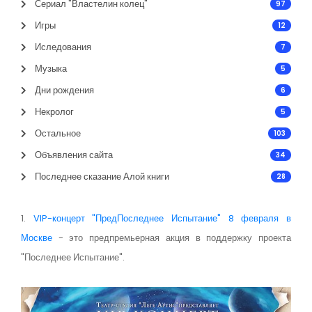
Сериал "Властелин колец"
97
Игры
12
Иследования
7
Музыка
5
Дни рождения
6
Некролог
5
Остальное
103
Объявления сайта
34
Последнее сказание Алой книги
28
1.
VIP-концерт "ПредПоследнее Испытание" 8 февраля в
Москве
- это предпремьерная акция в поддержку проекта
"Последнее Испытание".