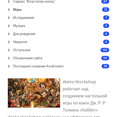
Сериал "Властелин колец"
97
Игры
12
Иследования
7
Музыка
5
Дни рождения
6
Некролог
5
Остальное
103
Объявления сайта
34
Последнее сказание Алой книги
28
Weta Workshop
работает над
созданием настольной
игры по книге Дж. Р. Р.
Толкина «Хоббит».