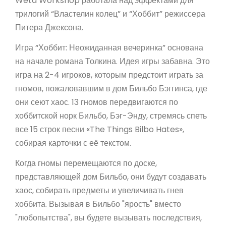
Weta Workshop работала над эффектами для
трилогий “Властелин колец” и “Хоббит” режиссера
Питера Джексона.
Игра “Хоббит: Неожиданная вечеринка” основана
на начале романа Толкина. Идея игры забавна. Это
игра на 2-4 игроков, которым предстоит играть за
гномов, пожаловавшим в дом Бильбо Бэггинса, где
они сеют хаос. 13 гномов передвигаются по
хоббитской норк Бильбо, Бэг-Энду, стремясь спеть
все 15 строк песни «The Things Bilbo Hates»,
собирая карточки с её текстом.
Когда гномы перемещаются по доске,
представляющей дом Бильбо, они будут создавать
хаос, собирать предметы и увеличивать гнев
хоббита. Вызывая в Бильбо "ярость" вместо
"любопытства", вы будете вызывать последствия,