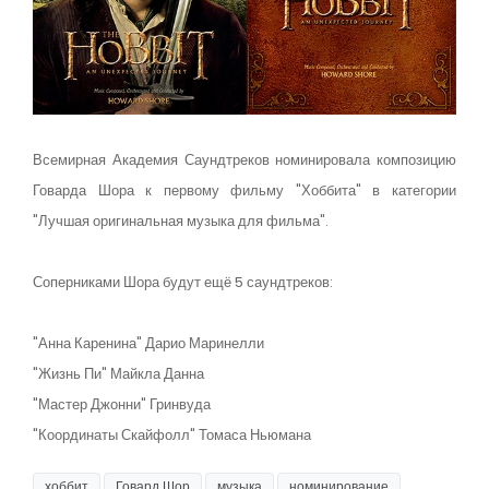
Всемирная Академия Саундтреков номинировала композицию
Говарда Шора к первому фильму "Хоббита" в категории
"Лучшая оригинальная музыка для фильма".
Соперниками Шора будут ещё 5 саундтреков:
"Анна Каренина" Дарио Маринелли
"Жизнь Пи" Майкла Данна
"Мастер Джонни" Гринвуда
"Координаты Скайфолл" Томаса Ньюмана
хоббит
Говард Шор
музыка
номинирование