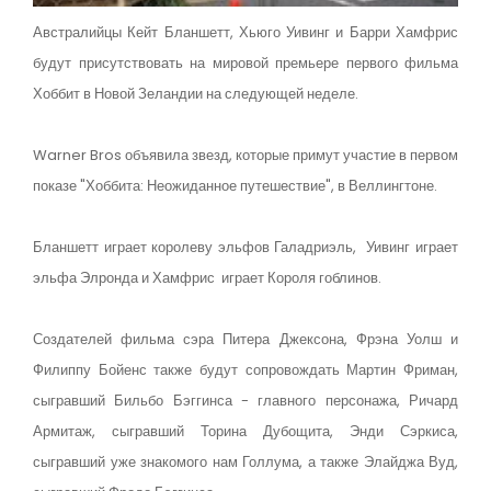
Австралийцы Кейт Бланшетт, Хьюго Уивинг и Барри Хамфрис
будут присутствовать на мировой премьере первого фильма
Хоббит в Новой Зеландии на следующей неделе.
Warner Bros объявила звезд, которые примут участие в первом
показе "Хоббита: Неожиданное путешествие", в Веллингтоне.
Бланшетт играет королеву эльфов Галадриэль, Уивинг играет
эльфа Элронда и Хамфрис играет Короля гоблинов.
Создателей фильма сэра Питера Джексона, Фрэна Уолш и
Филиппу Бойенс также будут сопровождать Мартин Фриман,
сыгравший Бильбо Бэггинса - главного персонажа, Ричард
Армитаж, сыгравший Торина Дубощита, Энди Сэркиса,
сыгравший уже знакомого нам Голлума, а также Элайджа Вуд,