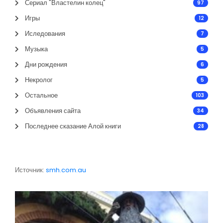
Сериал "Властелин колец"
97
Игры
12
Иследования
7
Музыка
5
Дни рождения
6
Некролог
5
Остальное
103
Объявления сайта
34
Последнее сказание Алой книги
28
Источник:
smh.com.au