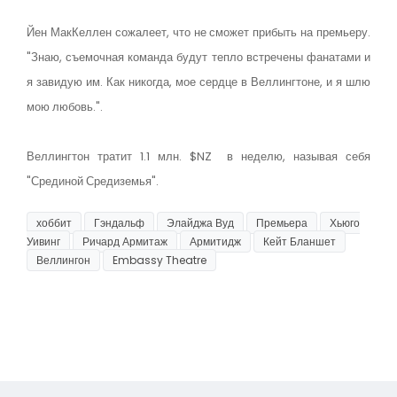
Йен МакКеллен сожалеет, что не сможет прибыть на премьеру.
"Знаю, съемочная команда будут тепло встречены фанатами и
я завидую им. Как никогда, мое сердце в Веллингтоне, и я шлю
мою любовь.".
Веллингтон тратит 1.1 млн. $NZ в неделю, называя себя
"Срединой Средиземья".
хоббит
Гэндальф
Элайджа Вуд
Премьера
Хьюго
Уивинг
Ричард Армитаж
Армитидж
Кейт Бланшет
Веллингон
Embassy Theatre