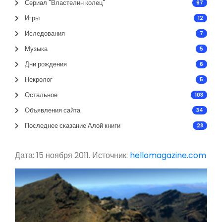
Сериал "Властелин колец"
97
Игры
12
Иследования
7
Музыка
5
Дни рождения
6
Некролог
5
Остальное
103
Объявления сайта
34
Последнее сказание Алой книги
28
Дата: 15 ноября 2011. Источник:
hellomagazine.com