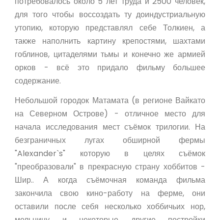
потребовалось около 5 лет труда и 2500 человек,
для того чтобы воссоздать ту доиндустриальную
утопию, которую представлял себе Толкиен, а
также наполнить картину крепостями, шахтами
гоблинов, цитаделями тьмы и конечно же армией
орков - всё это придало фильму большее
содержание.
Небольшой городок Матамата (в регионе Вайкато
на Северном Острове) - отличное место для
начала исследования мест съёмок трилогии. На
безграничных лугах обширной фермы
"Alexander`s" которую в целях съёмок
"преобразовали" в прекрасную страну хоббитов -
Шир.. А когда съёмочная команда фильма
закончила свою кино-работу на ферме, они
оставили после себя несколько хоббичьих нор,
мельницу и некоторые другие постройки