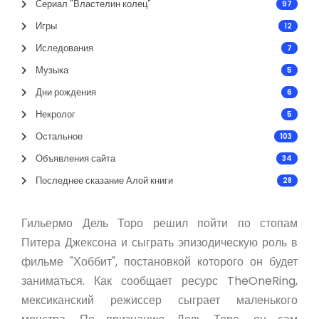
Сериал "Властелин колец"
97
Игры
12
Иследования
7
Музыка
5
Дни рождения
6
Некролог
5
Остальное
103
Объявления сайта
34
Последнее сказание Алой книги
28
Гильермо Дель Торо решил пойти по стопам
Питера Джексона и сыграть эпизодическую роль в
фильме "Хоббит", постановкой которого он будет
заниматься. Как сообщает ресурс TheOneRing,
мексиканский режиссер сыграет маленького