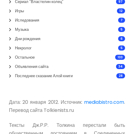
Сериал "Властелин колец"
97
Игры
12
Иследования
7
Музыка
5
Дни рождения
6
Некролог
5
Остальное
103
Объявления сайта
34
Последнее сказание Алой книги
28
Дата: 20 января 2012. Источник:
mediabistro.com
.
Перевод сайта Tolkienists.ru
Тексты Дж.Р.Р. Толкина перестали быть
общественным достоянием в Соединенных