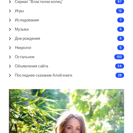
Сериал "Властелин колец"
97
Игры
12
Иследования
7
Музыка
5
Дни рождения
6
Некролог
5
Остальное
103
Объявления сайта
34
Последнее сказание Алой книги
28