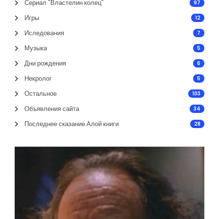
Сериал "Властелин колец"
97
Игры
12
Иследования
7
Музыка
5
Дни рождения
6
Некролог
5
Остальное
103
Объявления сайта
34
Последнее сказание Алой книги
28