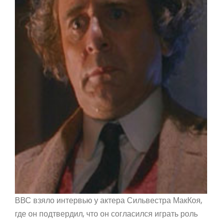
ВВС взяло интервью у актера Сильвестра МакКоя,
где он подтвердил, что он согласился играть роль