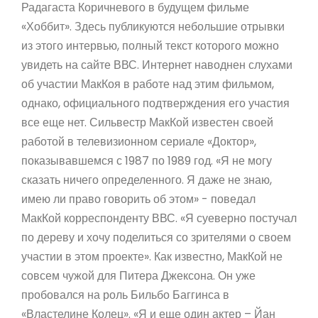
Радагаста Коричневого в будущем фильме
«Хоббит». Здесь публикуются небольшие отрывки
из этого интервью, полный текст которого можно
увидеть на сайте ВВС. Интернет наводнен слухами
об участии МакКоя в работе над этим фильмом,
однако, официального подтверждения его участия
все еще нет. Сильвестр МакКой известен своей
работой в телевизионном сериале «Доктор»,
показывавшемся с 1987 по 1989 год. «Я не могу
сказать ничего определенного. Я даже не знаю,
имею ли право говорить об этом» - поведал
МакКой корреспонденту ВВС. «Я суеверно постучал
по дереву и хочу поделиться со зрителями о своем
участии в этом проекте». Как известно, МакКой не
совсем чужой для Питера Джексона. Он уже
пробовался на роль Бильбо Баггинса в
«Властелине Колец». «Я и еще один актер – Йан