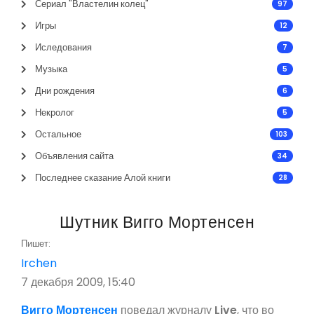
Сериал "Властелин колец"
97
Игры
12
Иследования
7
Музыка
5
Дни рождения
6
Некролог
5
Остальное
103
Объявления сайта
34
Последнее сказание Алой книги
28
Шутник Вигго Мортенсен
Пишет:
Irchen
7 декабря 2009, 15:40
Вигго Мортенсен
поведал журналу
Live
, что во