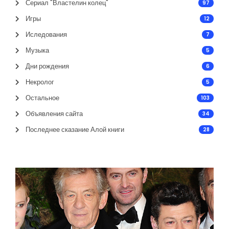
Сериал "Властелин колец"
97
Игры
12
Иследования
7
Музыка
5
Дни рождения
6
Некролог
5
Остальное
103
Объявления сайта
34
Последнее сказание Алой книги
28