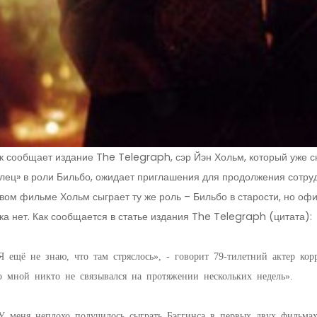
к сообщает издание The Telegraph, сэр Йэн Хольм, который уже с
лец» в роли Бильбо, ожидает приглашения для продолжения сотру
вом фильме Хольм сыграет ту же роль – Бильбо в старости, но оф
ка нет. Как сообщается в статье издания The Telegraph (цитата):
 ещё не знаю, что там стряслось», - говорит 79-тилетний актер кор
о мной никто не связывался на протяжении нескольких недель».
 меня неплохо получилось сыграть Бэггинса в первых двух фильмах,