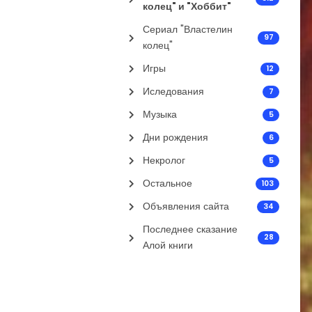
колец" и "Хоббит"
Сериал "Властелин
97
колец"
Игры
12
Иследования
7
Музыка
5
Дни рождения
6
Некролог
5
Остальное
103
Объявления сайта
34
Последнее сказание
28
Алой книги