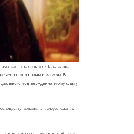
нимался в трех частях «Властелина
дничества над новым фильмом. В
ициального подтверждения этому факту
респонденту издания в Галерее Саатчи, -
 и я не откажусь сняться в этой роли