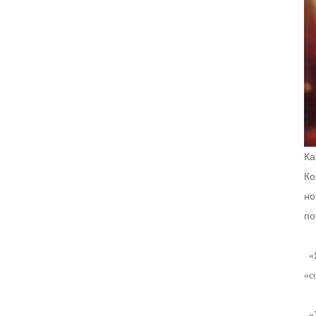
Ка
Ко
но
по
«Я
«с
«У