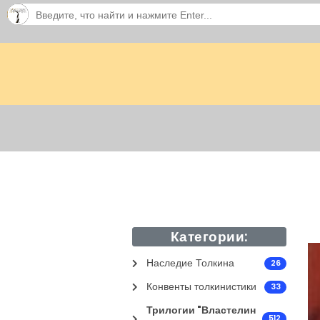
Категории:
Наследие Толкина
26
Конвенты толкинистики
33
Трилогии "Властелин
512