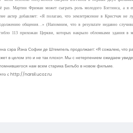
ё раз. Мартин Фриман может сыграть роль молодого Бэггинса, а я ег
лее актер добавляет: «Я полагаю, что землетрясение в Кристчач не л
одолжению общения…» (Напомним, что в результате недавно случивш
гибло 113 прихожан Церкви, которых накрыло обломками здания в 
на сэра Йэна Софии де Штемпель продолжает: «Я сожалею, что ра
жет в целом это и не так плохо». Мы с нетерпением ожидаем увиде
помнившегося нам всем старика Бильбо в новом фильме.
ято с http://narsil.ucoz.ru