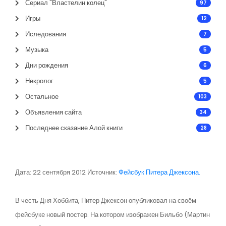
Сериал "Властелин колец"
97
Игры
12
Иследования
7
Музыка
5
Дни рождения
6
Некролог
5
Остальное
103
Объявления сайта
34
Последнее сказание Алой книги
28
Дата: 22 сентября 2012 Источник:
Фейсбук Питера Джексона.
В честь Дня Хоббита, Питер Джексон опубликовал на своём
фейсбуке новый постер. На котором изображен Бильбо (Мартин