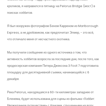
кроликов, я направился в пятницу на Pelorus Bridge (мост) в
поисках хоббитов.
Я был вооружен фотографом Беном Карреном из Marlborough
Express, а не дробовиком, как предпочитал Элмер, - это всё,
что отличало меня от несчастного охотника.
Мы получили сообщение из одного источника о том, что
активность хоббитов возросла за последние дни, после того, как
продюсерская компания Питера Джексона 3 Foot 7 подготовила
площадку для десятидневной съемки, начинающейся с 6
декабря.
Река Pelorus, находящаяся в 60-ти километрах западнее от
Бленема, будет использована для сцены из фильма «Хоббит:
Неожиданное путешествие» с бочками, спущенными на воду