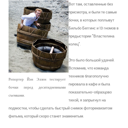
Вот там, оставленные без
присмотра, и были те самые
бочки, в которых поплывут
Бильбо Беггинс и 13 гномов в
предыстории "Властелина
колец".
Это было большой удачей.
Вспомнив, что команда
техников благополучно
Репортер Йэн Эллен тестирует
пировала в кафе и была
бочки перед десятидневными
показательно-образцово
съемками.
тихой, я запрыгнул на
подмостки, чтобы сделать быстрый снимок фотореквизитом
фильма, который скоро станет знаменитым.