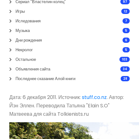
Сериал "Властелин колец"
97
Игры
12
Иследования
7
Музыка
5
Дни рождения
6
Некролог
5
Остальное
103
Объявления сайта
34
Последнее сказание Алой книги
28
Дата: 6 декабря 2011. Источник:
stuff.co.nz
. Автор:
Йэн Эллен. Переводила Татьяна "Elain S.O"
Матвеева для сайта Tolkienists.ru