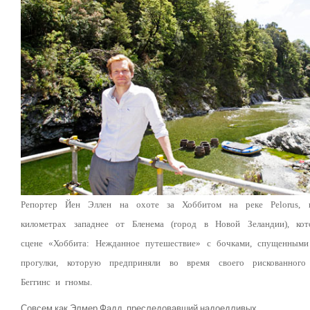
Репортер Йен Эллен на охоте за Хоббитом на реке Pelorus, 
километрах западнее от Бленема (город в Новой Зеландии), кот
сцене «Хоббита: Нежданное путешествие» с бочками, спущенными
прогулки, которую предприняли во время своего рискованного
Беггинс и гномы.
Совсем как Элмер Фадд, преследовавший надоедливых