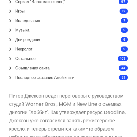
Сериал "Властелин колец"
97
Игры
12
Иследования
7
Музыка
5
Дни рождения
6
Некролог
5
Остальное
103
Объявления сайта
34
Последнее сказание Алой книги
28
Питер Джексон ведет переговоры с руководством
студий Warner Bros., MGM и New Line о съемках
дилогии "Хоббит". Как утверждает ресурс Deadline,
Джексон уже согласился занять режиссерское
кресло, и теперь стремится каким-то образом