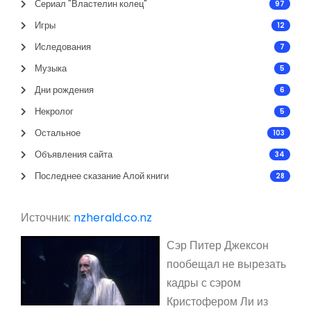
Сериал "Властелин колец"
97
Игры
12
Иследования
7
Музыка
5
Дни рождения
6
Некролог
5
Остальное
103
Объявления сайта
34
Последнее сказание Алой книги
28
Источник:
nzherald.co.nz
Сэр Питер Джексон
пообещал не вырезать
кадры с сэром
Кристофером Ли из