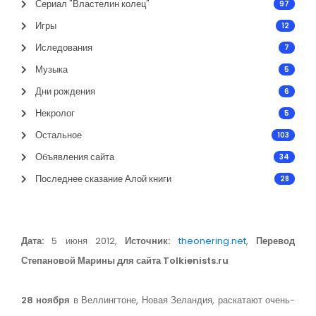
Сериал "Властелин колец"
97
Игры
12
Иследования
7
Музыка
5
Дни рождения
6
Некролог
5
Остальное
103
Объявления сайта
34
Последнее сказание Алой книги
28
Дата:
5 июня 2012,
Источник:
theonering.net
,
Перевод
Степановой Марины для сайта Tolkienists.ru
28 ноября
в Веллингтоне, Новая Зеландия, раскатают очень-