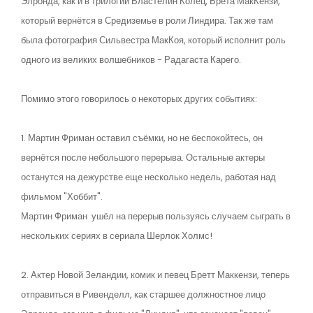
Элронда, как и в трилогии Властелин Колец, Брета МакКензи,
который вернётся в Средиземье в роли Линдира. Так же там
была фотография Сильвестра МакКоя, который исполнит роль
одного из великих волшебников - Радагаста Карего.
Помимо этого говорилось о некоторых других событиях:
1. Мартин Фриман оставил съёмки, но не беспокойтесь, он
вернётся после небольшого перерыва. Остальные актеры
останутся на дежурстве еще ​​несколько недель, работая над
фильмом "Хоббит".
Мартин Фриман ушёл на перерыв пользуясь случаем сыграть в
нескольких сериях в сериала Шерлок Холмс!
2. Актер Новой Зеландии, комик и певец Бретт Маккензи, теперь
отправиться в Ривенделл, как старшее должностное лицо