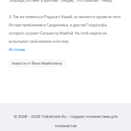
Элронда, его имя в фильме "Линдир", что означает "певец".
3. Так же появиться Радагаст Карий, он является одним из пяти
Истари прибывшим в Средиземье, и другом Гэндальфа,
которого сыграет Сильвестр МакКой. На этой неделе он
испытывал свой макияж и костюм.
Источник
Новости от Йена МакКеллена
© 2008 - 2026 Tolkienists.Ru - создано толкинистами для
толкинистов