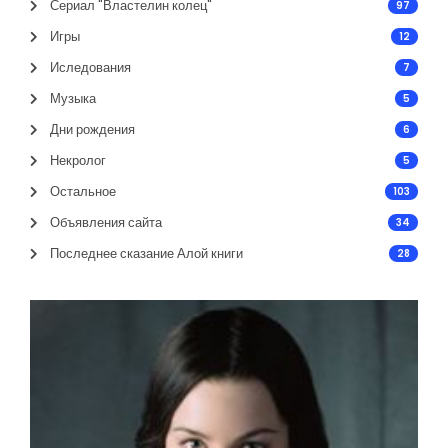
Сериал "Властелин колец"
97
Игры
12
Иследования
7
Музыка
5
Дни рождения
6
Некролог
5
Остальное
103
Объявления сайта
34
Последнее сказание Алой книги
28