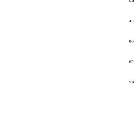
оц
ав
ко
ег
ув