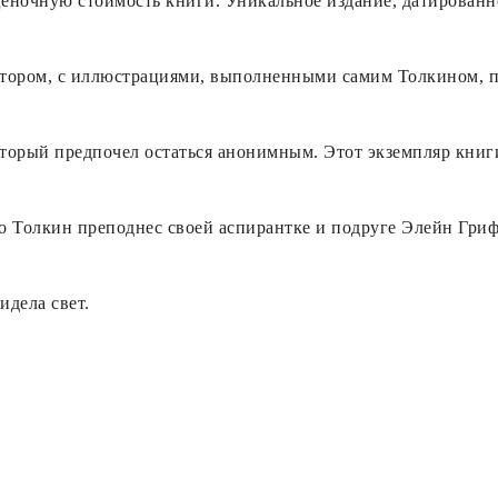
еночную стоимость книги. Уникальное издание, датированн
тором, с иллюстрациями, выполненными самим Толкином, п
торый предпочел остаться анонимным. Этот экземпляр книг
о Толкин преподнес своей аспирантке и подруге Элейн Гриф
идела свет.