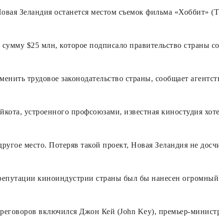
овая Зеландия останется местом съемок фильма «Хоббит» (T
 сумму $25 млн, которое подписало правительство страны со
менить трудовое законодательство страны, сообщает агентст
йкота, устроенного профсоюзами, известная киностудия хот
другое место. Потеряв такой проект, Новая Зеландия не дос
репутации киноиндустрии страны был бы нанесен огромный
реговоров включился Джон Кей (John Key), премьер-министр 