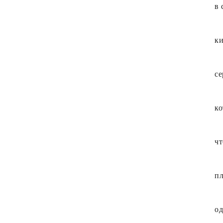
в 
ки
се
ко
чт
пл
од