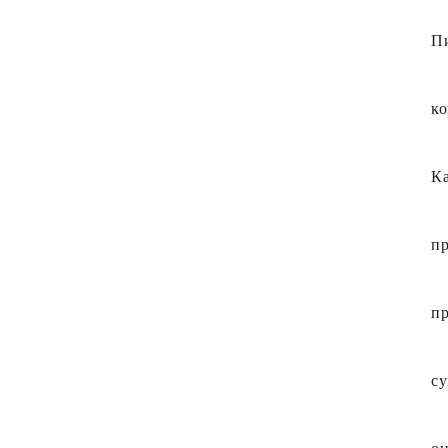
Пи
ко
Ка
пр
пр
су