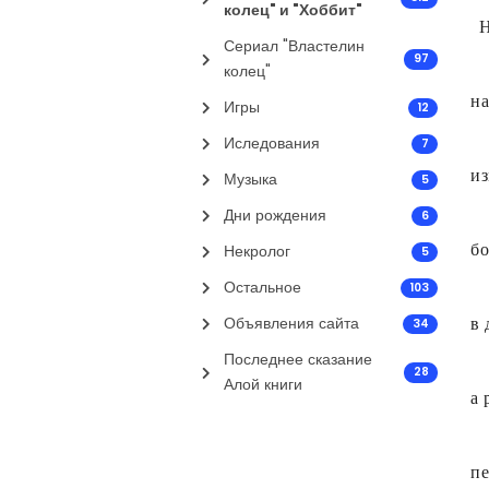
колец" и "Хоббит"
Н
Сериал "Властелин
97
колец"
на
Игры
12
Иследования
7
из
Музыка
5
Дни рождения
6
бо
Некролог
5
Остальное
103
Объявления сайта
в 
34
Последнее сказание
28
Алой книги
а 
пе