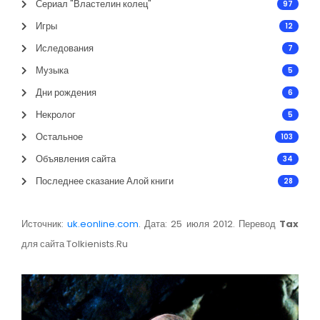
Сериал "Властелин колец"
97
Игры
12
Иследования
7
Музыка
5
Дни рождения
6
Некролог
5
Остальное
103
Объявления сайта
34
Последнее сказание Алой книги
28
Источник:
uk.eonline.com
. Дата: 25 июля 2012. Перевод
Tax
для сайта Tolkienists.Ru