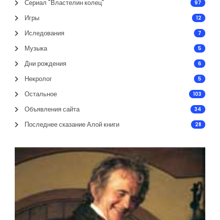
Сериал "Властелин колец"
97
Игры
12
Иследования
7
Музыка
5
Дни рождения
6
Некролог
5
Остальное
103
Объявления сайта
34
Последнее сказание Алой книги
28