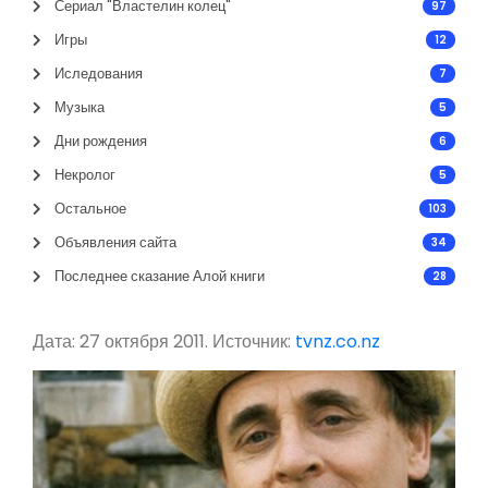
Сериал "Властелин колец"
97
Игры
12
Иследования
7
Музыка
5
Дни рождения
6
Некролог
5
Остальное
103
Объявления сайта
34
Последнее сказание Алой книги
28
Дата: 27 октября 2011. Источник:
tvnz.co.nz