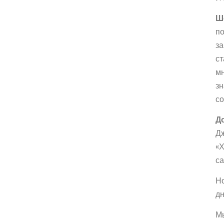
Ш
по
за
ст
мн
зн
со
Д
Дж
«Х
са
Но
дн
Мы