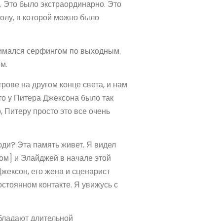
. Это было экстраординарно. Это
олу, в которой можно было
анимался серфингом по выходным.
м.
трове на другом конце света, и нам
то у Питера Джексона было так
, Питеру просто это все очень
люди? Эта память живет. Я видел
ом] и Элайджей в начале этой
жексон, его жена и сценарист
стоянном контакте. Я увижусь с
обладают длительной