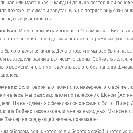
льшая или маленькая – каждый день на постоянной основе
ло похоже на дикую и запутанную, но потрясающую киношк
блюдать и участвовать.
он Бин:
Могу вспомнить много чего. Я помню, как Вигго з
 в итоге потерял свою доску и остался с огромным фингало
о было отдельная жизнь. Дело в том, что мы все были на ос
ем разрешили заниматься чем-то своим. Сейчас кажется, ч
ого времени, что он мог сделать все это без напряга. Думаю
авилось.
оминик:
Если говорить о памяти, то, наверное, это всё же 
лли вчера. Мы разговаривали по телефону с Шоном [Астин
дели. На выходных я обменивался стихами с Вигго. Питер Д
липпа Бойенс также звонили мне на выходных. Мы все в по
в Тайлер на следующей неделе, понимаете?
ким образом, вещи, которые вы берете с собой и которые 