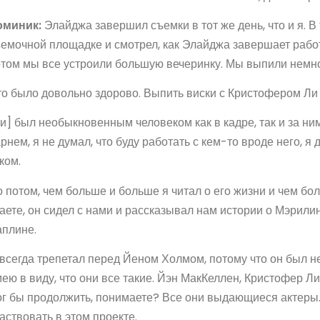
оминик:
Элайджа завершил съемки в тот же день, что и я. В 
емочной площадке и смотрел, как Элайджа завершает работ
том мы все устроили большую вечеринку. Мы выпили немно
о было довольно здорово. Выпить виски с Кристофером Ли 
и] был необыкновенным человеком как в кадре, так и за ни
рнем, я не думал, что буду работать с кем-то вроде него, я
ком.
 потом, чем больше и больше я читал о его жизни и чем б
аете, он сидел с нами и рассказывал нам истории о Мэрил
плине.
всегда трепетал перед Йеном Холмом, потому что он был 
ею в виду, что они все такие. Йэн МакКеллен, Кристофер Ли
г бы продолжить, понимаете? Все они выдающиеся актеры.
аствовать в этом проекте.