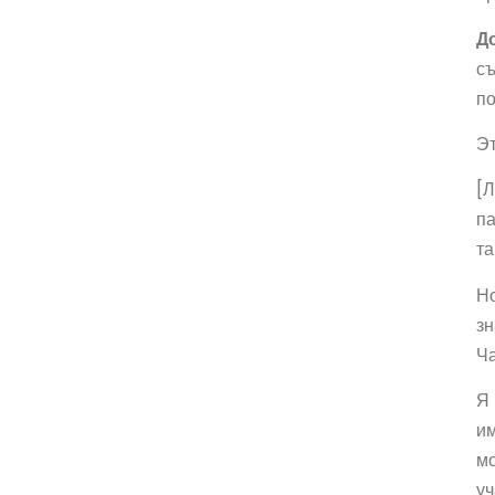
Д
съ
по
Эт
[Л
па
та
Но
зн
Ча
Я 
им
мо
уч