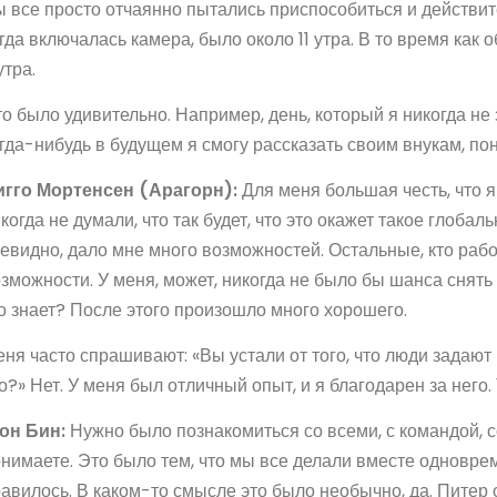
 все просто отчаянно пытались приспособиться и действите
гда включалась камера, было около 11 утра. В то время как 
утра.
о было удивительно. Например, день, который я никогда не з
гда-нибудь в будущем я смогу рассказать своим внукам, по
игго Мортенсен (Арагорн):
Для меня большая честь, что я
когда не думали, что так будет, что это окажет такое глобал
евидно, дало мне много возможностей. Остальные, кто раб
зможности. У меня, может, никогда не было бы шанса снят
о знает? После этого произошло много хорошего.
ня часто спрашивают: «Вы устали от того, что люди задаю
о?» Нет. У меня был отличный опыт, и я благодарен за него. Т
он Бин:
Нужно было познакомиться со всеми, с командой, с
нимаете. Это было тем, что мы все делали вместе одноврем
авилось. В каком-то смысле это было необычно, да. Питер 