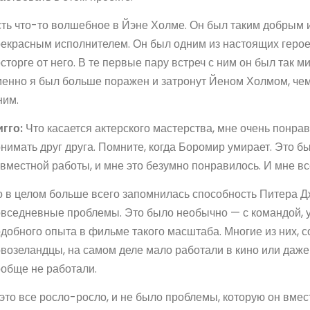
ть что-то волшебное в Йэне Холме. Он был таким добрым и
екрасным исполнителем. Он был одним из настоящих герое
сторге от него. В те первые пару встреч с ним он был так м
енно я был больше поражен и затронут Йеном Холмом, чем
ним.
гго:
Что касается актерского мастерства, мне очень понра
нимать друг друга. Помните, когда Боромир умирает. Это б
вместной работы, и мне это безумно понравилось. И мне всё
 в целом больше всего запомнилась способность Питера Д
вседневные проблемы. Это было необычно — с командой, у
добного опыта в фильме такого масштаба. Многие из них, со
возеландцы, на самом деле мало работали в кино или даже
обще не работали.
это все росло-росло, и не было проблемы, которую он вмес