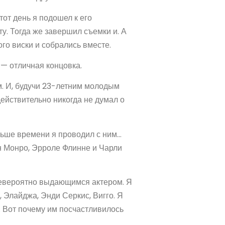
тот день я подошел к его
у. Тогда же завершил съемки и. А
го виски и собрались вместе.
— отличная концовка.
м. И, будучи 23-летним молодым
 действительно никогда не думал о
ольше времени я проводил с ним…
ин Монро, Эрроле Флинне и Чарли
невероятно выдающимся актером. Я
, Элайджа, Энди Серкис, Вигго. Я
 Вот почему им посчастливилось