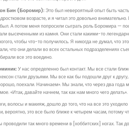
он Бин (Боромир):
Это был невероятный опыт быть частью
дростковом возрасте, и я читал это довольно внимательно. 
был. А потом меня попросили сыграть роль Боромира — пос
али высеченными из камня. Они стали какими-то легендар
огого, чтобы что-то получилось. Я никогда не думал, что эт
али, что они делали во всех остальных подразделениях съ
бирали все это воедино.
оминик:
У нас определенно был контакт. Мы все стали ближе
ексон стали друзьями. Мы все как бы подошли друг к другу, 
орошо, поехали. Начинаем». Мы знали, что через два года 
мое. «Итак, давайте начнем, так как нам много чего делать».
ги, волосы и макияж, дошло до того, что на все это уходил
и, вероятно, это все было ближе к четырем часам, потому чт
 проводили так много времени в [хоббитских] ногах. Так до