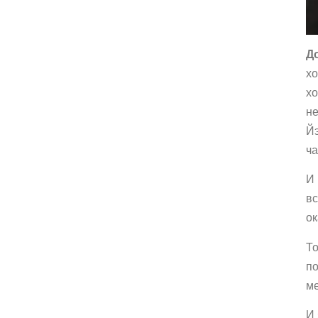
Д
хо
хо
не
Йэ
ча
И 
вс
ок
То
по
ме
И 