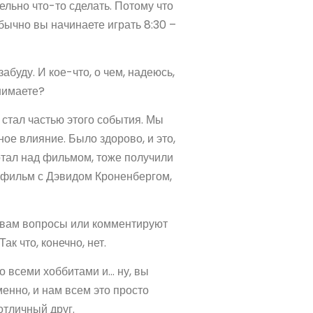
льно что-то сделать. Потому что
обычно вы начинаете играть 8:30 –
абуду. И кое-что, о чем, надеюсь,
нимаете?
 стал частью этого события. Мы
ьное влияние. Было здорово, и это,
отал над фильмом, тоже получили
ь фильм с Дэвидом Кроненбергом,
т вам вопросы или комментируют
ак что, конечно, нет.
о всеми хоббитами и… ну, вы
енно, и нам всем это просто
отличный друг.