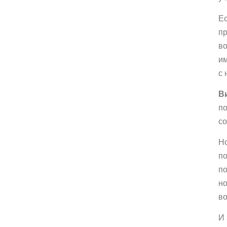
Ес
пр
во
им
с 
Ви
по
со
Но
по
по
но
во
И 