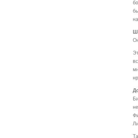
бо
бы
на
Ш
Он
Эт
вс
мн
нр
Д
Би
не
Фи
Ли
Та