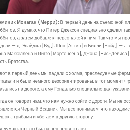
оминик Монаган (Мерри):
В первый день на съемочной п
ббитов. Я думаю, что Питер Джексон специально сделал та
ббитов, а затем добавлял персонажей к ним. Так что мы п
дели — я, Элайджа [Вуд], Шон [Астин] и Билли [Бойд] — а
на Маккеллена и Вигго [Мортенсена], Джона [Рис-Девиса]
сть Братства.
вот в первый день мы падали с холма, преследуемые ферм
тавали и были немного дезориентированы, в тот момент Фр
азались на дороге, а ему Гэндальф специально дал указание
гда он говорит нам, что нам нужно сойти с дороги. Мы не о
является Черный Всадник. Мы все понимаем, что находимся
шок с грибами и убегаем в другую сторону.
я думаю, что это был конец первого дня.