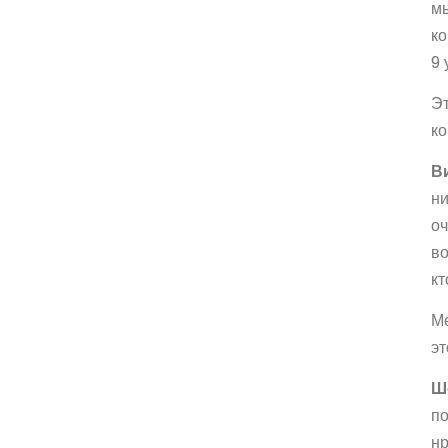
мы
ко
9 
Эт
ко
В
ни
оч
во
кт
Ме
эт
Ш
по
нр