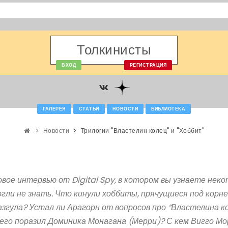
Толкинисты
ВХОД
РЕГИСТРАЦИЯ
ГАЛЕРЕЯ
СТАТЬИ
НОВОСТИ
БИБЛИОТЕКА
Новости
Трилогии "Властелин колец" и "Хоббит"
вое интервью от Digital Spy, в котором вы узнаете не
гли не знать. Что кинули хоббиты, прячущиеся под корн
згула? Устал ли Арагорн от вопросов про “Властелина к
сего поразил Доминика Монагана (Мерри)? С кем Вигго М