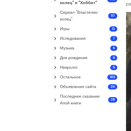
колец" и "Хоббит"
р
Сериал "Властелин
97
колец"
Игры
12
Иследования
7
Музыка
5
Дни рождения
6
Некролог
5
Остальное
103
Объявления сайта
34
Последнее сказание
28
Алой книги