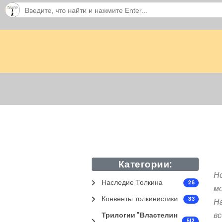
Категории:
Но
Наследие Толкина
26
мо
Конвенты толкинистики
33
На
в
Трилогии "Властелин
512