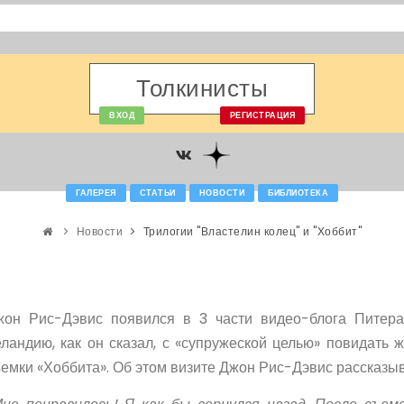
Толкинисты
ВХОД
РЕГИСТРАЦИЯ
ГАЛЕРЕЯ
СТАТЬИ
НОВОСТИ
БИБЛИОТЕКА
Новости
Трилогии "Властелин колец" и "Хоббит"
жон Рис-Дэвис появился в 3 части видео-блога Питер
ландию, как он сказал, с «супружеской целью» повидать 
емки «Хоббита». Об этом визите Джон Рис-Дэвис рассказы