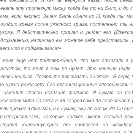
не понравилось! Я как бы вернулся назад. После съем
евать эту протезную маску когда бы то ни было, и до си
нома, если честно. Зачем быть одним из 13, когда ты 
роходит время после ужасного грима, постепенно ты 
ругому. Я действительно пришел и увидел его (Джексо
одлизыванию, насколько вы можете себе представить. 
ает, что я подмазывался!
»
 меня еще нет подтверждения, что мне отказали в у
еалистом, то меня в нем не будет. Это конечно было 
рисоединиться. Позвольте рассказать об этом… Я верю, 
о нужно режиссеру. Его организационные способности с
н изменит способ создания фильмов. Я думаю он под
жиссеров мира. Съемка в 48 кадров сама по себе задаст
ели прежде в фильмах, и я думаю, ему по силам 3D. Он та
арактеристиками, которые должен иметь великий реж
остроил киноиндустрию от набросков до междунар
нтеллект и удивительная естественная скромность, У Пи