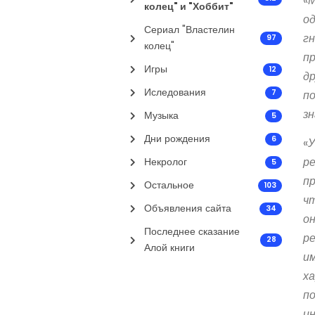
«
М
колец" и "Хоббит"
од
Сериал "Властелин
г
97
колец"
п
Игры
12
д
Иследования
7
п
зн
Музыка
5
Дни рождения
6
«
У
р
Некролог
5
п
Остальное
103
чт
Объявления сайта
34
о
Последнее сказание
ре
28
Алой книги
им
х
п
и