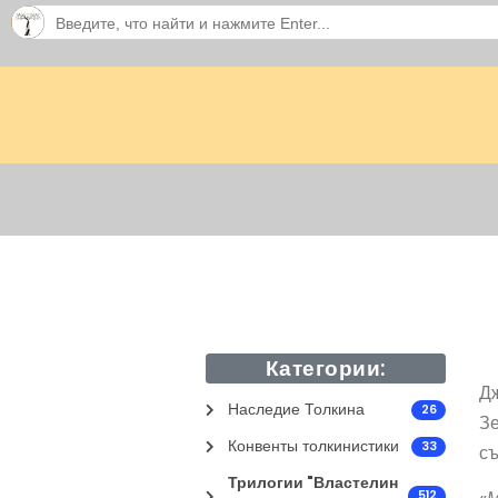
Категории:
Д
Наследие Толкина
26
Зе
Конвенты толкинистики
33
съ
Трилогии "Властелин
512