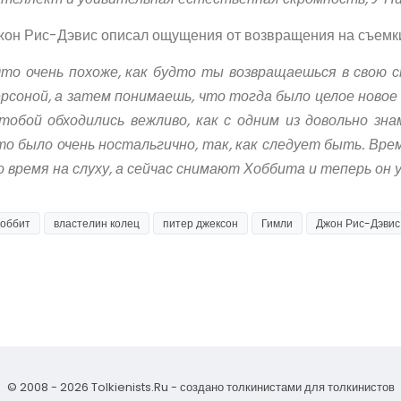
он Рис-Дэвис описал ощущения от возвращения на съемк
то очень похоже, как будто ты возвращаешься в свою 
рсоной, а затем понимаешь, что тогда было целое новое 
 тобой обходились вежливо, как с одним из довольно з
о было очень ностальгично, так, как следует быть. Вре
 время на слуху, а сейчас снимают Хоббита и теперь он у 
хоббит
властелин колец
питер джексон
Гимли
Джон Рис-Дэвис
© 2008 - 2026 Tolkienists.Ru - создано толкинистами для толкинистов