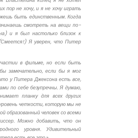
ок Властелина колец я не хотел
х пор не хочу, и я не хочу играть
можешь быть единственным. Когда
начинаешь смотреть на вещи по-
на) и я был настолько близок к
(Смеется!) Я уверен, что Питер
частии в фильме, но если быть
бы замечательно, если бы я мог
что у Питера Джексона есть все,
ами по себе безупречны. Я думаю,
нимает планку для всех других
 уровень четкости, которую мы не
кой образованный человек со всеми
иссер. Можно добавить, что он
одного уровня. Удивительный
тера есть все это.
»