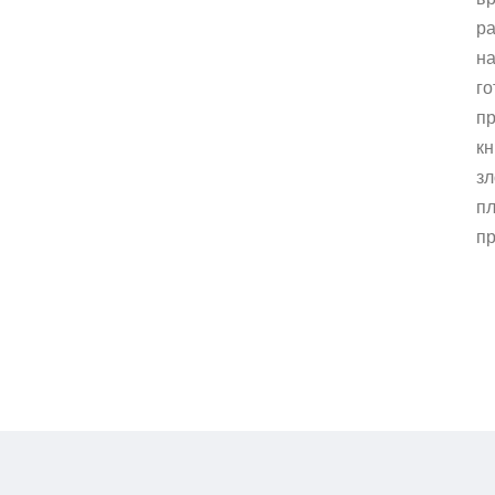
ра
на
го
пр
кн
зл
пл
пр