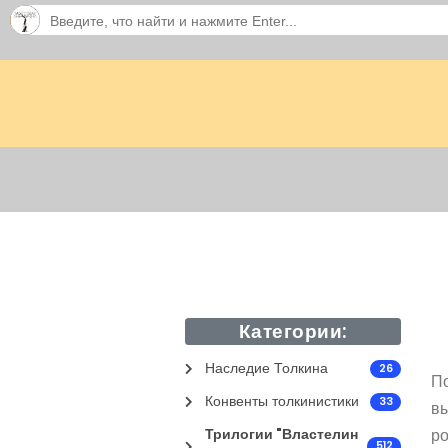
Категории:
Наследие Толкина
26
По
Конвенты толкинистики
33
вы
ро
Трилогии "Властелин
512