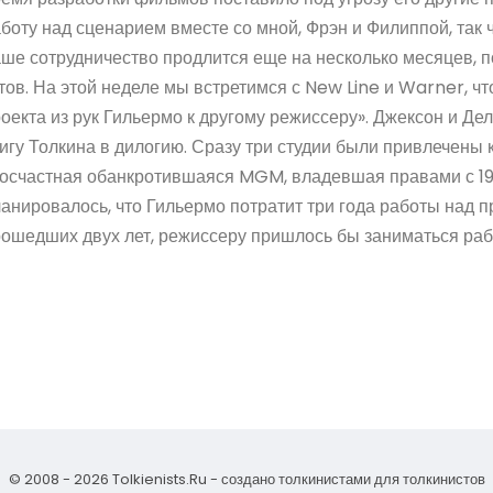
боту над сценарием вместе со мной, Фрэн и Филиппой, так ч
ше сотрудничество продлится еще на несколько месяцев, п
тов. На этой неделе мы встретимся с New Line и Warner, 
оекта из рук Гильермо к другому режиссеру». Джексон и Де
игу Толкина в дилогию. Сразу три студии были привлечены к
осчастная обанкротившаяся MGM, владевшая правами с 19
анировалось, что Гильермо потратит три года работы над п
ошедших двух лет, режиссеру пришлось бы заниматься раб
© 2008 - 2026 Tolkienists.Ru - создано толкинистами для толкинистов