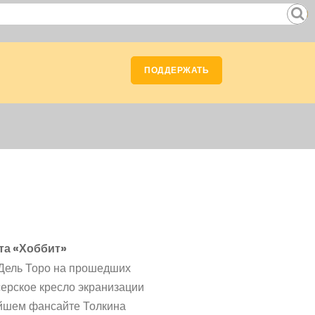
ПОДДЕРЖАТЬ
та «Хоббит»
 Дель Торо на прошедших
серское кресло экранизации
ейшем фансайте Толкина