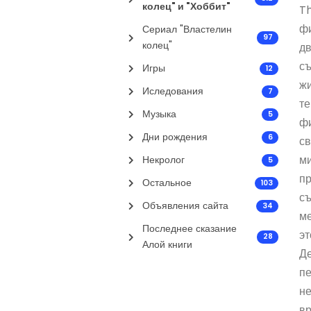
колец" и "Хоббит"
Th
фи
Сериал "Властелин
97
колец"
дв
съ
Игры
12
жи
Иследования
7
те
Музыка
5
фи
Дни рождения
6
св
ми
Некролог
5
пр
Остальное
103
съ
Объявления сайта
34
ме
Последнее сказание
эт
28
Алой книги
Де
пе
не
вр