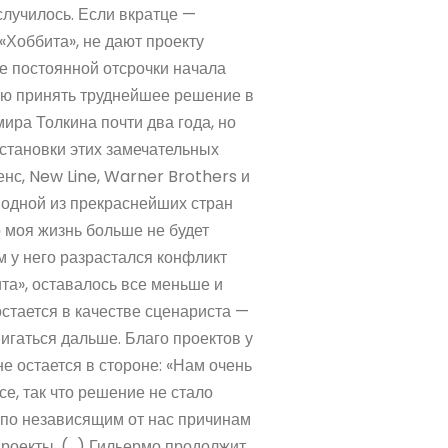
случилось. Если вкратце —
Хоббита», не дают проекту
те постоянной отсрочки начала
ью принять труднейшее решение в
ира Толкина почти два года, но
становки этих замечательных
нс, New Line, Warner Brothers и
 одной из прекраснейших стран
о моя жизнь больше не будет
м у него разрастался конфликт
та», оставалось все меньше и
остается в качестве сценариста —
вигаться дальше. Благо проектов у
е остается в стороне: «Нам очень
се, так что решение не стало
 по независящим от нас причинам
проекты. (…) Гильермо продолжит