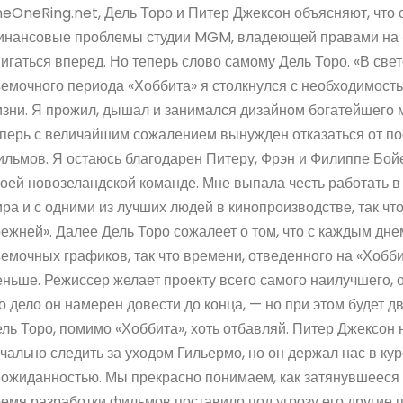
eOneRing.net, Дель Торо и Питер Джексон объясняют, что 
нансовые проблемы студии MGM, владеющей правами на «
игаться вперед. Но теперь слово самому Дель Торо. «В све
емочного периода «Хоббита» я столкнулся с необходимост
зни. Я прожил, дышал и занимался дизайном богатейшего м
перь с величайшим сожалением вынужден отказаться от по
льмов. Я остаюсь благодарен Питеру, Фрэн и Филиппе Бойе
оей новозеландской команде. Мне выпала честь работать в
ра и с одними из лучших людей в кинопроизводстве, так чт
ежней». Далее Дель Торо сожалеет о том, что с каждым дне
емочных графиков, так что времени, отведенного на «Хобби
ньше. Режиссер желает проекту всего самого наилучшего, 
о дело он намерен довести до конца, — но при этом будет д
ль Торо, помимо «Хоббита», хоть отбавляй. Питер Джексон н
чально следить за уходом Гильермо, но он держал нас в кур
ожиданностью. Мы прекрасно понимаем, как затянувшееся
емя разработки фильмов поставило под угрозу его другие 