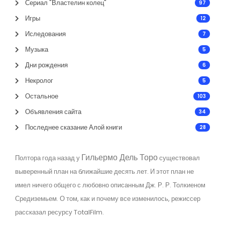
Сериал "Властелин колец"
97
Игры
12
Иследования
7
Музыка
5
Дни рождения
6
Некролог
5
Остальное
103
Объявления сайта
34
Последнее сказание Алой книги
28
Гильермо Дель Торо
Полтора года назад у
существовал
выверенный план на ближайшие десять лет. И этот план не
имел ничего общего с любовно описанным Дж. Р. Р. Толкиеном
Средиземьем. О том, как и почему все изменилось, режиссер
рассказал ресурсу TotalFilm.