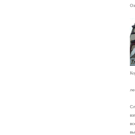
Оз
Ко
ле
Сл
вз
вс
вы