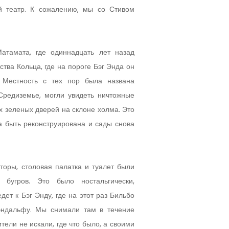
й театр. К сожалению, мы со Стивом
атамата, где одиннадцать лет назад
тва Кольца, где на пороге Бэг Энда он
. Местность с тех пор была названа
 Средиземье, могли увидеть ничтожные
ых зеленых дверей на склоне холма. Это
а быть реконструирована и сады снова
аторы, столовая палатка и туалет были
бугров. Это было ностальгически,
едет к Бэг Энду, где на этот раз Бильбо
эндальфу. Мы снимали там в течение
ители не искали, где что было, а своими