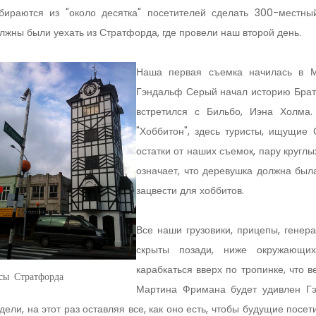
бираются из "около десятка" посетителей сделать 300-местны
лжны были уехать из Стратфорда, где провели наш второй день.
Наша первая съемка начилась в М
Гэндальф Серый начал историю Братс
встретился с Бильбо, Иэна Холма
"Хоббитон", здесь туристы, ищущие
остатки от наших съемок, пару кругл
означает, что деревушка должна был
зацвести для хоббитов.
Все наши грузовики, прицепы, генер
скрыты позади, ниже окружающих 
карабкаться вверх по тропинке, что в
сы Стратфорда
Мартина Фримана будет удивлен Г
дели, на этот раз оставляя все, как оно есть, чтобы будущие посет