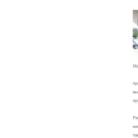
Ма
пр
вы
пр
Ря
ки
та