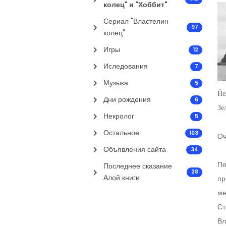
колец" и "Хоббит"
Сериал "Властелин
97
колец"
Игры
12
Иследования
7
Музыка
5
Й
Дни рождения
6
Зе
Некролог
5
Остальное
103
Оч
Объявления сайта
34
Пя
Последнее сказание
28
Алой книги
пр
ме
Ст
Вл