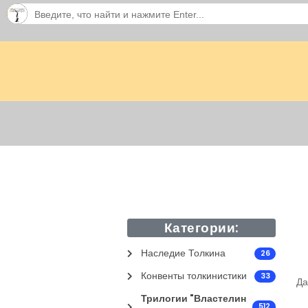
Категории:
Наследие Толкина
26
Конвенты толкинистики
33
Да
Трилогии "Властелин
512