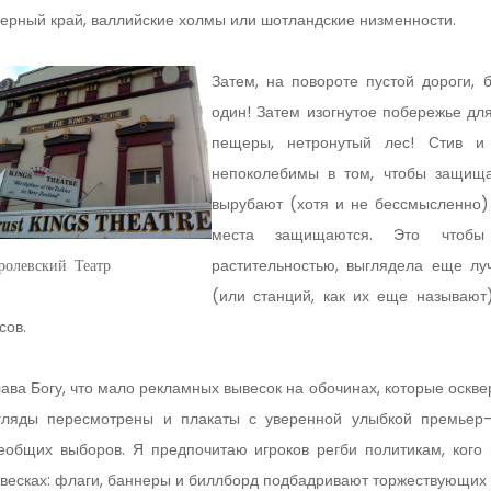
ерный край, валлийские холмы или шотландские низменности.
Затем, на повороте пустой дороги, 
один! Затем изогнутое побережье дл
пещеры, нетронутый лес! Стив и 
непоколебимы в том, чтобы защища
вырубают (хотя и не бессмысленно)
места защищаются. Это чтобы 
растительностью, выглядела еще л
ролевский Театр
(или станций, как их еще называют
сов.
ава Богу, что мало рекламных вывесок на обочинах, которые оскве
гляды пересмотрены и плакаты с уверенной улыбкой премьер-
еобщих выборов. Я предпочитаю игроков регби политикам, кого
весках: флаги, баннеры и биллборд подбадривают торжествующих 