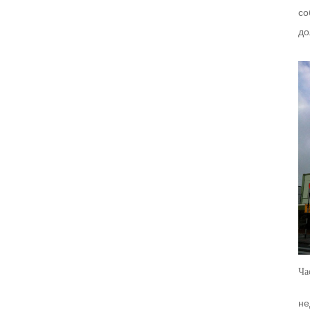
со
до
Ча
не