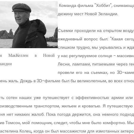
Команда фильма "Хоббит", снимающая
дюжину мест Новой Зеландии.
Съемки проходили на открытом возду
ежедневный вопрос был: "Какая сего
слишком трудно, мы укрывались и жда
у нас регулируемое солнце - массив
ен МакКеллен в Новой
Лесни, лампами, питаемыми через г
ландии
провели его на съемках, но 3D-кам
ень жаль. Дождь в 3D-фильме был бы великолепным, во всех отно
ть сотен наших уже путешествует с эффективностью армии или
оизводственным транспортом, жильем и кроватью. Я путешествую 
ня нет никаких жалоб. Пока погода держится, она немного подходи
ив Томсон, мой помощник, следит, чтобы мне было комфортно. Мы 
астелина Колец, когда он был массажистом для измотанных актеро