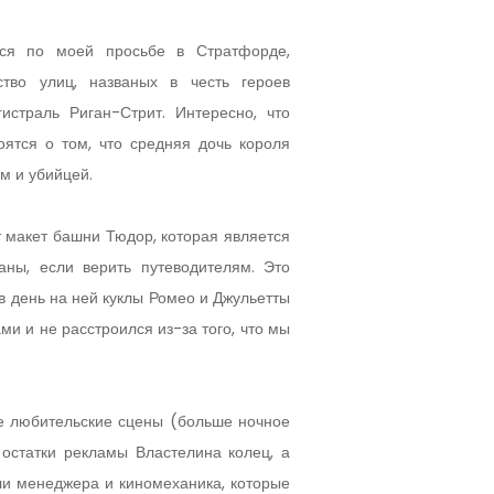
ся по моей просьбе в Стратфорде,
ство улиц, названых в честь героев
истраль Риган-Стрит. Интересно, что
ятся о том, что средняя дочь короля
м и убийцей.
 макет башни Тюдор, которая является
аны, если верить путеводителям. Это
 в день на ней куклы Ромео и Джульетты
ми и не расстроился из-за того, что мы
е любительские сцены (больше ночное
 остатки рекламы Властелина колец, а
ли менеджера и киномеханика, которые