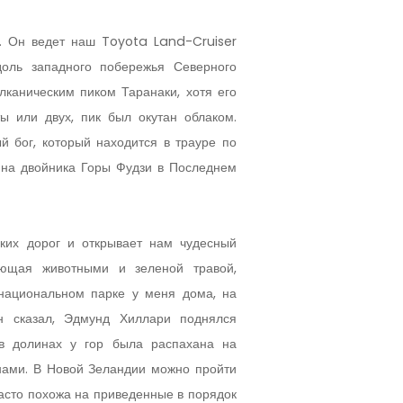
и. Он ведет наш Toyota Land-Cruiser
доль западного побережья Северного
лканическим пиком Таранаки, хотя его
ы или двух, пик был окутан облаком.
ый бог, который находится в трауре по
 на двойника Горы Фудзи в Последнем
ких дорог и открывает нам чудесный
лующая животными и зеленой травой,
национальном парке у меня дома, на
он сказал, Эдмунд Хиллари поднялся
 в долинах у гор была распахана на
енами. В Новой Зеландии можно пройти
часто похожа на приведенные в порядок