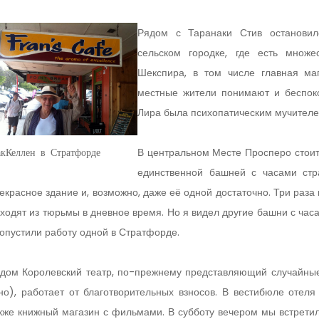
Рядом с Таранаки Стив остановил
сельском городке, где есть множе
Шекспира, в том числе главная маг
местные жители понимают и беспоко
Лира была психопатическим мучителе
В центральном Месте Просперо стоит
кКеллен в Стратфорде
единственной башней с часами стр
екрасное здание и, возможно, даже её одной достаточно. Три раза
ходят из тюрьмы в дневное время. Но я видел другие башни с часа
опустили работу одной в Стратфорде.
дом Королевский театр, по-прежнему представляющий случайны
но), работает от благотворительных взносов. В вестибюле отеля
кже книжный магазин с фильмами. В субботу вечером мы встрети