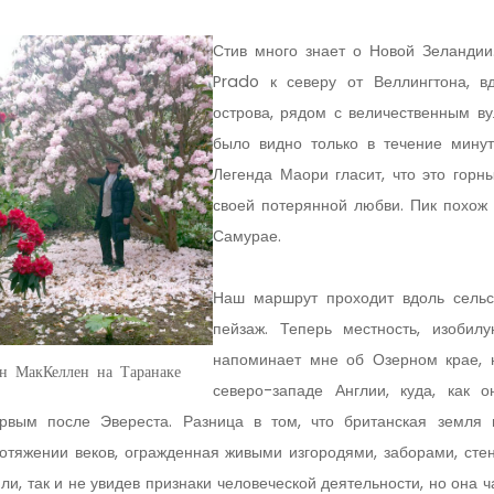
Стив много знает о Новой Зеланди
Prado к северу от Веллингтона, в
острова, рядом с величественным ву
было видно только в течение минут
Легенда Маори гласит, что это горн
своей потерянной любви. Пик похож
Самурае.
Наш маршрут проходит вдоль сельс
пейзаж. Теперь местность, изоби
напоминает мне об Озерном крае, 
н МакКеллен на Таранаке
северо-западе Англии, куда, как 
рвым после Эвереста. Разница в том, что британская земля
отяжении веков, огражденная живыми изгородями, заборами, ст
ли, так и не увидев признаки человеческой деятельности, но она 