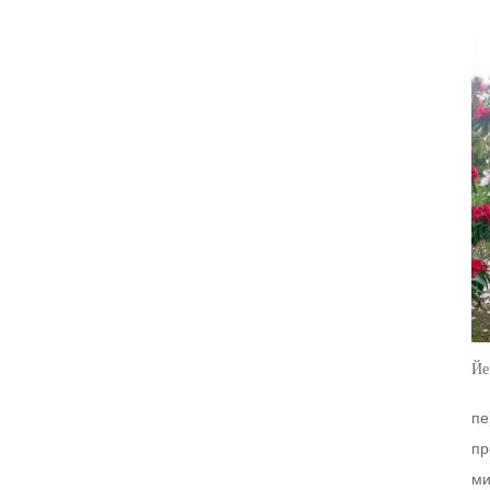
Йе
пе
пр
ми