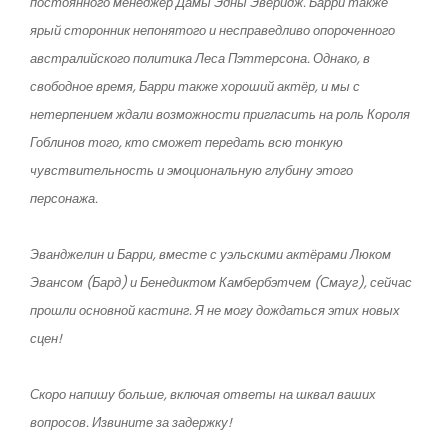
постоянного менеджер Дамы Эдны Эверидж. Барри также
ярый сторонник непонятого и несправедливо опороченного
австралийского политика Леса Пэттерсона. Однако, в
свободное время, Барри также хороший актёр, и мы с
нетерпением ждали возможности пригласить на роль Короля
Гоблинов того, кто сможет передать всю тонкую
чувствительность и эмоциональную глубину этого
персонажа.
Эванджелин и Барри, вместе с уэльскими актёрами Люком
Эвансом (Бард) и Бенедиктом Камбербэтчем (Смауг), сейчас
прошли основной кастинг. Я не могу дождаться этих новых
сцен!
Скоро напишу больше, включая ответы на шквал ваших
вопросов. Извините за задержку!