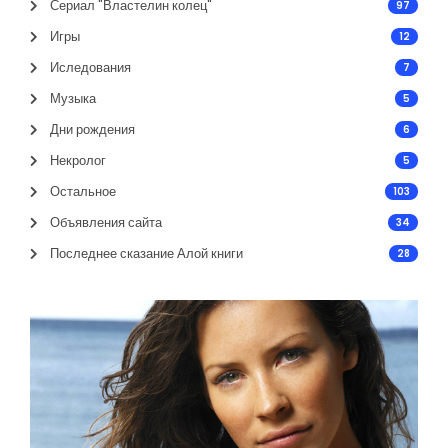
Сериал "Властелин колец"
97
Игры
12
Иследования
7
Музыка
5
Дни рождения
6
Некролог
5
Остальное
103
Объявления сайта
34
Последнее сказание Алой книги
28